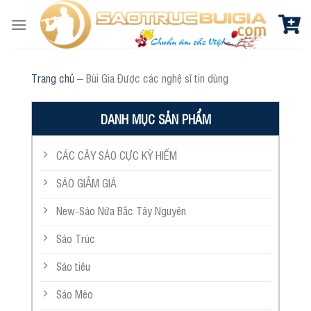
Skip
to
content
Trang chủ
–
Bùi Gia Được các nghệ sĩ tin dùng
DANH MỤC SẢN PHẨM
CÁC CÂY SÁO CỰC KỲ HIẾM
SÁO GIẢM GIÁ
New-Sáo Nứa Bắc Tây Nguyên
Sáo Trúc
Sáo tiêu
Sáo Mèo