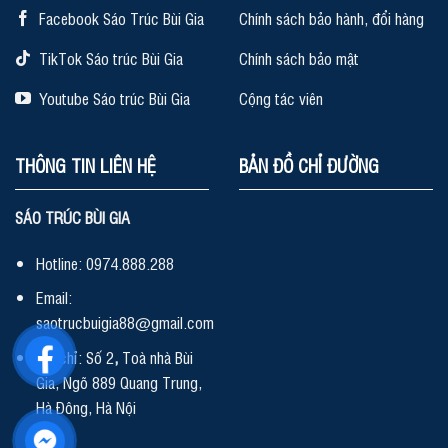
Facebook Sáo Trúc Bùi Gia
Chính sách bảo hành, đổi hàng
TikTok Sáo trúc Bùi Gia
Chính sách bảo mật
Youtube Sáo trúc Bùi Gia
Cộng tác viên
THÔNG TIN LIÊN HỆ
BẢN ĐỒ CHỈ ĐƯỜNG
SÁO TRÚC BÙI GIA
Hotline: 0974.888.288
Email:
saotrucbuigia88@gmail.com
Địa chỉ: Số 2
,
Toà nhà Bùi
Gia, Ngõ 889 Quang Trung,
Hà Đông, Hà Nội