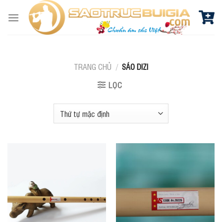
Skip
to
content
TRANG CHỦ
/
SÁO DIZI
LỌC