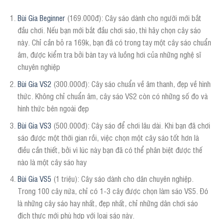
Bùi Gia Beginner
(169.000đ): Cây sáo dành cho người mới bắt
đầu chơi. Nếu bạn mới bắt đầu chơi sáo, thì hãy chọn cây sáo
này. Chỉ cần bỏ ra 169k, bạn đã có trong tay một cây sáo chuẩn
âm, được kiểm tra bởi bàn tay và luồng hơi của những nghệ sĩ
chuyên nghiệp
Bùi Gia VS2
(300.000đ): Cây sáo chuẩn về âm thanh, đẹp về hình
thức. Không chỉ chuẩn âm, cây sáo VS2 còn có những số đo và
hình thức bên ngoài đẹp
Bùi Gia VS3
(500.000đ): Cây sáo để chơi lâu dài. Khi bạn đã chơi
sáo được một thời gian rồi, việc chọn một cây sáo tốt hơn là
điều cần thiết, bởi vì lúc này bạn đã có thể phân biệt được thế
nào là một cây sáo hay
Bùi Gia VS5
(1 triệu): Cây sáo dành cho dân chuyên nghiệp.
Trong 100 cây nứa, chỉ có 1-3 cây được chọn làm sáo VS5. Đó
là những cây sáo hay nhất, đẹp nhất, chỉ những dân chơi sáo
đích thực mới phù hợp với loại sáo này.