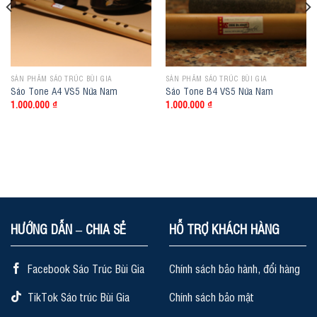
SẢN PHẨM SÁO TRÚC BÙI GIA
SẢN PHẨM SÁO TRÚC BÙI GIA
Sáo Tone A4 VS5 Nứa Nam
Sáo Tone B4 VS5 Nứa Nam
1.000.000
₫
1.000.000
₫
.
HƯỚNG DẪN – CHIA SẺ
HỖ TRỢ KHÁCH HÀNG
Facebook Sáo Trúc Bùi Gia
Chính sách bảo hành, đổi hàng
TikTok Sáo trúc Bùi Gia
Chính sách bảo mật