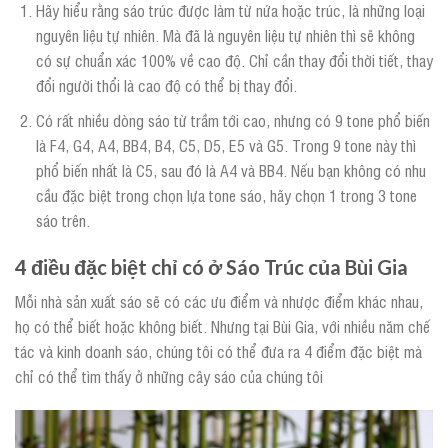
Hãy hiểu rằng sáo trúc được làm từ nứa hoặc trúc, là những loại
nguyên liệu tự nhiên. Mà đã là nguyên liệu tự nhiên thì sẽ không
có sự chuẩn xác 100% về cao độ. Chỉ cần thay đổi thời tiết, thay
đổi người thổi là cao độ có thể bị thay đổi.
Có rất nhiều dòng sáo từ trầm tới cao, nhưng có 9 tone phổ biến
là F4, G4, A4, BB4, B4, C5, D5, E5 và G5. Trong 9 tone này thì
phổ biến nhất là C5, sau đó là A4 và BB4. Nếu bạn không có nhu
cầu đặc biệt trong chọn lựa tone sáo, hãy chọn 1 trong 3 tone
sáo trên.
4 điều đặc biệt chỉ có ở Sáo Trúc của Bùi Gia
Mỗi nhà sản xuất sáo sẽ có các ưu điểm và nhược điểm khác nhau,
họ có thể biết hoặc không biết. Nhưng tại Bùi Gia, với nhiều năm chế
tác và kinh doanh sáo, chúng tôi có thể đưa ra 4 điểm đặc biệt mà
chỉ có thể tìm thấy ở những cây sáo của chúng tôi