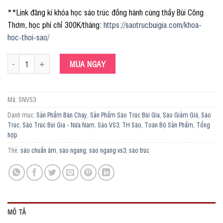
**Link đăng kí khóa học sáo trúc đồng hành cùng thầy Bùi Công
Thơm, học phí chỉ 300K/tháng:
https://saotrucbuigia.com/khoa-
hoc-thoi-sao/
Sáo Bùi Gia VS3: Cây Sáo Để Chơi Lâu Dài ( Nứa Nam) số lượng
MUA NGAY
Mã:
SNVS3
Danh mục:
Sản Phẩm Bán Chạy
,
Sản Phẩm Sáo Trúc Bùi Gia
,
Sáo Giảm Giá
,
Sáo
Trúc
,
Sáo Trúc Bùi Gia - Nứa Nam
,
Sáo VS3
,
TH Sáo
,
Toàn Bộ Sản Phẩm
,
Tổng
hợp
Thẻ:
sáo chuẩn âm
,
sáo ngang
,
sáo ngang vs3
,
sáo trúc
MÔ TẢ