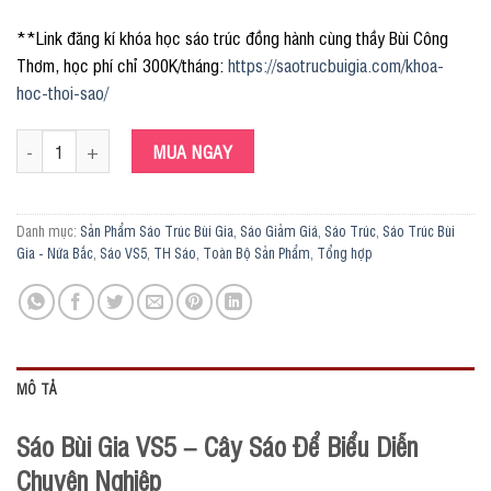
**Link đăng kí khóa học sáo trúc đồng hành cùng thầy Bùi Công
Thơm, học phí chỉ 300K/tháng:
https://saotrucbuigia.com/khoa-
hoc-thoi-sao/
Sáo Tone A4 VS5 Nứa Bắc số lượng
MUA NGAY
Danh mục:
Sản Phẩm Sáo Trúc Bùi Gia
,
Sáo Giảm Giá
,
Sáo Trúc
,
Sáo Trúc Bùi
Gia - Nứa Bắc
,
Sáo VS5
,
TH Sáo
,
Toàn Bộ Sản Phẩm
,
Tổng hợp
MÔ TẢ
Sáo Bùi Gia VS5 – Cây Sáo Để Biểu Diễn
Chuyên Nghiệp