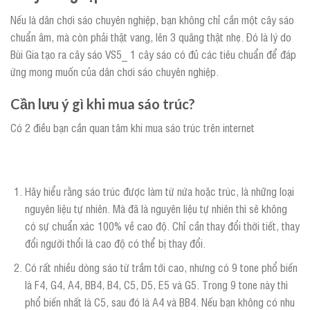
Nếu là dân chơi sáo chuyên nghiệp, bạn không chỉ cần một cây sáo
chuẩn âm, mà còn phải thật vang, lên 3 quãng thật nhẹ. Đó là lý do
Bùi Gia tạo ra cây sáo VS5_ 1 cây sáo có đủ các tiêu chuẩn để đáp
ứng mong muốn của dân chơi sáo chuyên nghiệp.
Cần lưu ý gì khi mua sáo trúc?
Có 2 điều bạn cần quan tâm khi mua sáo trúc trên internet
Hãy hiểu rằng sáo trúc được làm từ nứa hoặc trúc, là những loại
nguyên liệu tự nhiên. Mà đã là nguyên liệu tự nhiên thì sẽ không
có sự chuẩn xác 100% về cao độ. Chỉ cần thay đổi thời tiết, thay
đổi người thổi là cao độ có thể bị thay đổi.
Có rất nhiều dòng sáo từ trầm tới cao, nhưng có 9 tone phổ biến
là F4, G4, A4, BB4, B4, C5, D5, E5 và G5. Trong 9 tone này thì
phổ biến nhất là C5, sau đó là A4 và BB4. Nếu bạn không có nhu