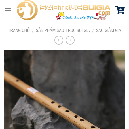
Skip
to
content
TRANG CHỦ
/
SẢN PHẨM SÁO TRÚC BÙI GIA
/
SÁO GIẢM GIÁ