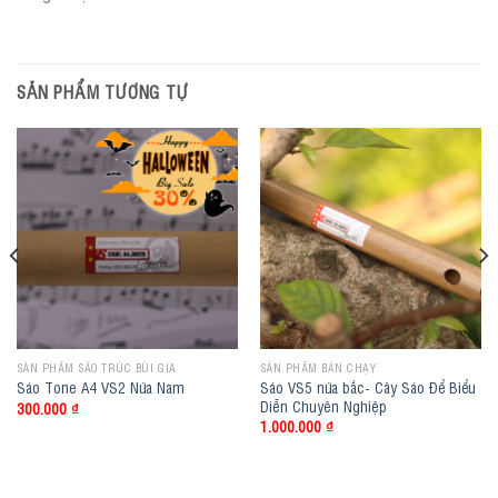
SẢN PHẨM TƯƠNG TỰ
SẢN PHẨM SÁO TRÚC BÙI GIA
SẢN PHẨM BÁN CHẠY
Sáo VS5 nứa bắc- Cây Sáo Để Biểu
Sáo Tone A4 VS2 Nứa Nam
Diễn Chuyên Nghiệp
300.000
₫
1.000.000
₫