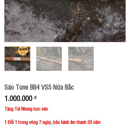
Sáo Tone BB4 VS5 Nứa Bắc
1.000.000
₫
Tặng Túi Nhung bọc sáo
1 Đổi 1 trong vòng 7 ngày, bảo hành âm thanh 20 năm