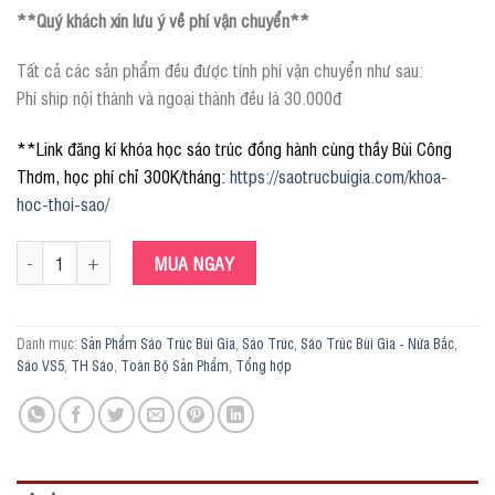
**Quý khách xin lưu ý về phí vận chuyển**
Tất cả các sản phẩm đều được tính phí vận chuyển như sau:
Phí ship nội thành và ngoại thành đều là 30.000đ
**Link đăng kí khóa học sáo trúc đồng hành cùng thầy Bùi Công
Thơm, học phí chỉ 300K/tháng:
https://saotrucbuigia.com/khoa-
hoc-thoi-sao/
Sáo Tone BB4 VS5 Nứa Bắc số lượng
MUA NGAY
Danh mục:
Sản Phẩm Sáo Trúc Bùi Gia
,
Sáo Trúc
,
Sáo Trúc Bùi Gia - Nứa Bắc
,
Sáo VS5
,
TH Sáo
,
Toàn Bộ Sản Phẩm
,
Tổng hợp