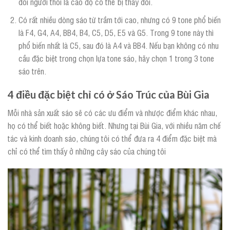
đổi người thổi là cao độ có thể bị thay đổi.
Có rất nhiều dòng sáo từ trầm tới cao, nhưng có 9 tone phổ biến
là F4, G4, A4, BB4, B4, C5, D5, E5 và G5. Trong 9 tone này thì
phổ biến nhất là C5, sau đó là A4 và BB4. Nếu bạn không có nhu
cầu đặc biệt trong chọn lựa tone sáo, hãy chọn 1 trong 3 tone
sáo trên.
4 điều đặc biệt chỉ có ở Sáo Trúc của Bùi Gia
Mỗi nhà sản xuất sáo sẽ có các ưu điểm và nhược điểm khác nhau,
họ có thể biết hoặc không biết. Nhưng tại Bùi Gia, với nhiều năm chế
tác và kinh doanh sáo, chúng tôi có thể đưa ra 4 điểm đặc biệt mà
chỉ có thể tìm thấy ở những cây sáo của chúng tôi