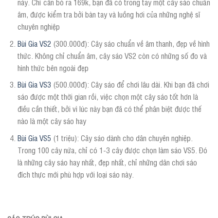
này. Chỉ cần bỏ ra 169k, bạn đã có trong tay một cây sáo chuẩn
âm, được kiểm tra bởi bàn tay và luồng hơi của những nghệ sĩ
chuyên nghiệp
Bùi Gia VS2
(300.000đ): Cây sáo chuẩn về âm thanh, đẹp về hình
thức. Không chỉ chuẩn âm, cây sáo VS2 còn có những số đo và
hình thức bên ngoài đẹp
Bùi Gia VS3
(500.000đ): Cây sáo để chơi lâu dài. Khi bạn đã chơi
sáo được một thời gian rồi, việc chọn một cây sáo tốt hơn là
điều cần thiết, bởi vì lúc này bạn đã có thể phân biệt được thế
nào là một cây sáo hay
Bùi Gia VS5
(1 triệu): Cây sáo dành cho dân chuyên nghiệp.
Trong 100 cây nứa, chỉ có 1-3 cây được chọn làm sáo VS5. Đó
là những cây sáo hay nhất, đẹp nhất, chỉ những dân chơi sáo
đích thực mới phù hợp với loại sáo này.