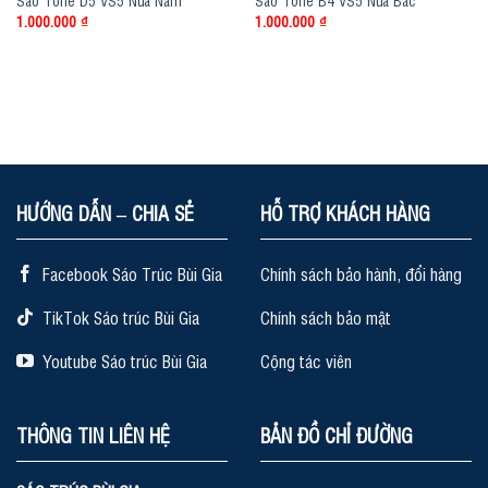
Sáo Tone D5 VS5 Nứa Nam
Sáo Tone B4 VS5 Nứa Bắc
1.000.000
₫
1.000.000
₫
HƯỚNG DẪN – CHIA SẺ
HỖ TRỢ KHÁCH HÀNG
Facebook Sáo Trúc Bùi Gia
Chính sách bảo hành, đổi hàng
TikTok Sáo trúc Bùi Gia
Chính sách bảo mật
Youtube Sáo trúc Bùi Gia
Cộng tác viên
THÔNG TIN LIÊN HỆ
BẢN ĐỒ CHỈ ĐƯỜNG