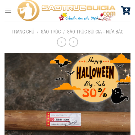
Skip
to
content
TRANG CHỦ
/
SÁO TRÚC
/
SÁO TRÚC BÙI GIA - NỨA BẮC