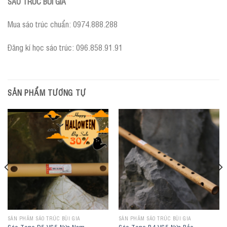
SÁO TRÚC BÙI GIA
Mua sáo trúc chuẩn: 0974.888.288
Đăng kí học sáo trúc: 096.858.91.91
SẢN PHẨM TƯƠNG TỰ
SẢN PHẨM SÁO TRÚC BÙI GIA
SẢN PHẨM SÁO TRÚC BÙI GIA