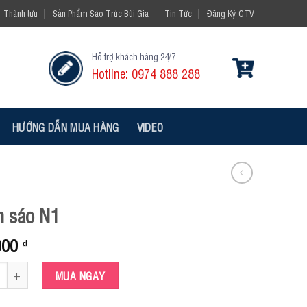
Thành tựu
Sản Phẩm Sáo Trúc Bùi Gia
Tin Tức
Đăng Ký CTV
Hỗ trợ khách hàng 24/7
Hotline: 0974 888 288
HƯỚNG DẪN MUA HÀNG
VIDEO
n sáo N1
000
₫
o N1 số lượng
MUA NGAY