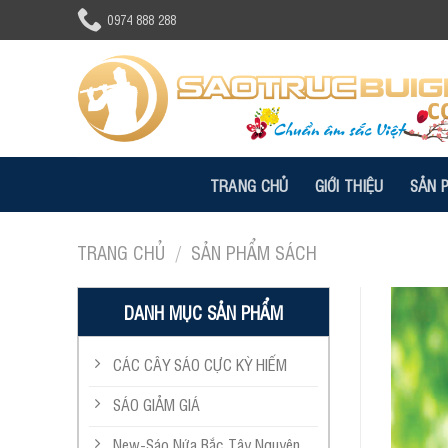
Skip
0974 888 288
to
content
TRANG CHỦ
GIỚI THIỆU
SẢN 
TRANG CHỦ
/
SẢN PHẨM SÁCH
DANH MỤC SẢN PHẨM
CÁC CÂY SÁO CỰC KỲ HIẾM
SÁO GIẢM GIÁ
New-Sáo Nứa Bắc Tây Nguyên