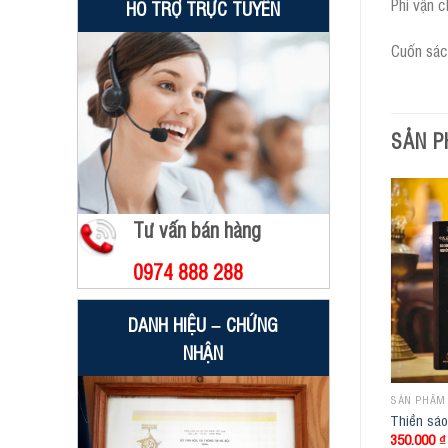
Phí vận c
HỖ TRỢ TRỰC TUYẾN
Cuốn sác
SẢN P
Tư vấn bán hàng
0974 888 288
DANH HIỆU – CHỨNG
NHẬN
SẢN PHẨM
Thiền sá
350.000
₫