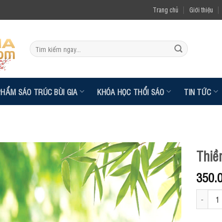
Trang chủ
Giới thiệu
Tìm
kiếm:
PHẨM SÁO TRÚC BÙI GIA
KHÓA HỌC THỔI SÁO
TIN TỨC
Thiề
350.
Thiền sá