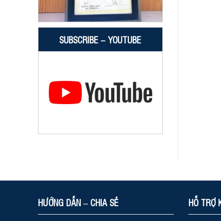
SUBSCRIBE – YOUTUBE
HƯỚNG DẪN – CHIA SẺ
HỖ TRỢ 