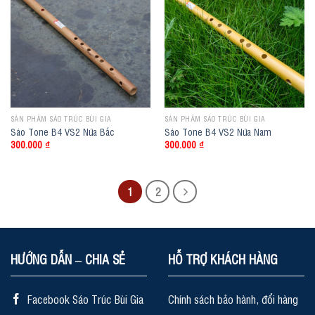
SẢN PHẨM SÁO TRÚC BÙI GIA
SẢN PHẨM SÁO TRÚC BÙI GIA
Sáo Tone B4 VS2 Nứa Bắc
Sáo Tone B4 VS2 Nứa Nam
300.000
₫
300.000
₫
1
2
HƯỚNG DẪN – CHIA SẺ
HỖ TRỢ KHÁCH HÀNG
Facebook Sáo Trúc Bùi Gia
Chính sách bảo hành, đổi hàng