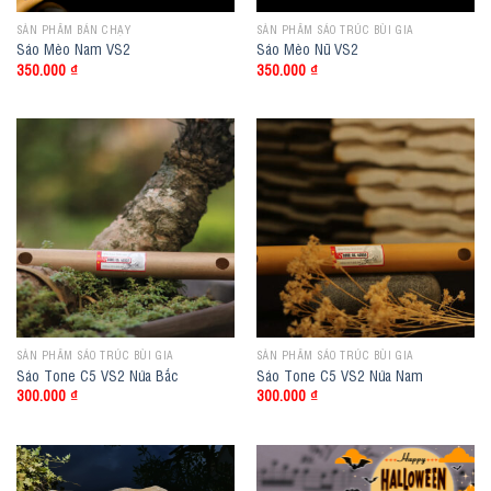
SẢN PHẨM BÁN CHẠY
SẢN PHẨM SÁO TRÚC BÙI GIA
Sáo Mèo Nam VS2
Sáo Mèo Nữ VS2
350.000
₫
350.000
₫
SẢN PHẨM SÁO TRÚC BÙI GIA
SẢN PHẨM SÁO TRÚC BÙI GIA
Sáo Tone C5 VS2 Nứa Bắc
Sáo Tone C5 VS2 Nứa Nam
300.000
₫
300.000
₫