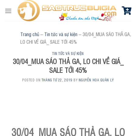
Skip
to
content
Trang chủ
–
Tin tức và sự kiện
–
30/04_MUA SÁO THẢ GA,
LO CHI VỀ GIÁ_ SALE TỚI 45%
TIN TỨC VÀ SỰ KIỆN
30/04_MUA SÁO THẢ GA, LO CHI VỀ GIÁ_
SALE TỚI 45%
POSTED ON
THÁNG TƯ 22, 2019
BY
NGUYỄN HOA QUẢN LÝ
30/04_MUA SÁO THẢ GA, LO