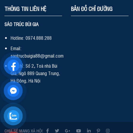
THÔNG TIN LIÊN HỆ
BẢN ĐỒ CHỈ ĐƯỜNG
SÁO TRÚC BÙI GIA
Hotline: 0974.888.288
Email:
saotrucbuigia88@gmail.com
Địa chỉ: Số 2
,
Toà nhà Bùi
Gia, Ngõ 889 Quang Trung,
Hà Đông, Hà Nội
CHIA SẺ MẠNG XÃ HỘI: