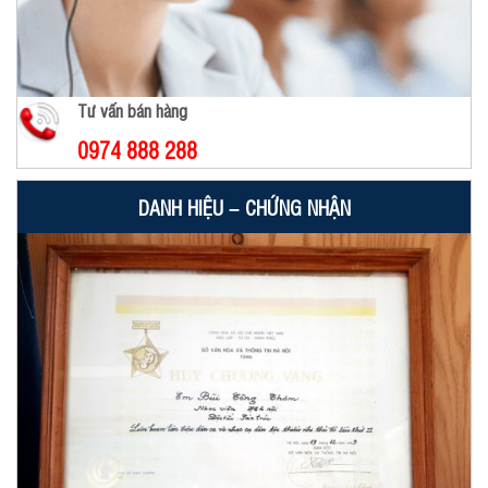
Tư vấn bán hàng
0974 888 288
DANH HIỆU – CHỨNG NHẬN