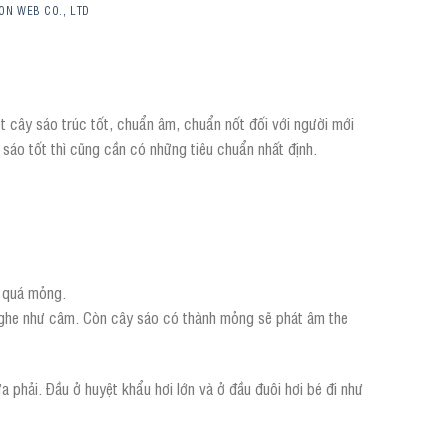
ON WEB CO., LTD
 cây sáo trúc tốt, chuẩn âm, chuẩn nốt đối với người mới
 sáo tốt thì cũng cần có những tiêu chuẩn nhất định.
c quá mỏng.
 nghe như câm. Còn cây sáo có thành mỏng sẽ phát âm the
 phải. Đầu ở huyệt khẩu hơi lớn và ở đầu đuôi hơi bé đi như