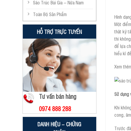
Sáo Trúc Bùi Gia – Nứa Nam
Toàn Bộ Sản Phẩm
Hình dạng
Một điểm 
thật kỹ t
HỖ TRỢ TRỰC TUYẾN
thì không
để lựa ch
hiểu kĩ đ
Xem thê
Sử dụng 
Tư vấn bán hàng
Khi không
0974 888 288
cong, âm 
DANH HIỆU – CHỨNG
Trước đây