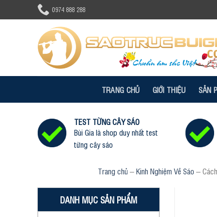
Skip
0974 888 288
to
content
TRANG CHỦ
GIỚI THIỆU
SẢN 
TEST TỪNG CÂY SÁO
Bùi Gia là shop duy nhất test
từng cây sáo
Trang chủ
–
Kinh Nghiệm Về Sáo
–
Cách
DANH MỤC SẢN PHẨM