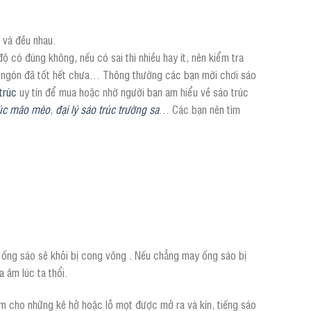
 và đều nhau.
 có đúng không, nếu có sai thì nhiều hay ít, nên kiểm tra
 bỏ ngón đã tốt hết chưa… Thông thường các bạn mời chơi sáo
trúc
uy tín để mua hoặc nhờ người bạn am hiểu về sáo trúc
trúc mão mèo
,
đại lý sáo trúc trường sa
… Các bạn nên tìm
 ống sáo sẽ khỏi bị cong võng . Nếu chẳng may ống sáo bị
 âm lúc ta thổi.
àm cho những kẽ hở hoặc lỗ mọt được mở ra và kín, tiếng sáo