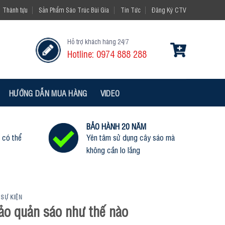
Thành tựu
Sản Phẩm Sáo Trúc Bùi Gia
Tin Tức
Đăng Ký CTV
Hỗ trợ khách hàng 24/7
Hotline: 0974 888 288
HƯỚNG DẪN MUA HÀNG
VIDEO
BẢO HÀNH 20 NĂM
 có thể
Yên tâm sử dụng cây sáo mà
không cần lo lắng
 SỰ KIỆN
ảo quản sáo như thế nào