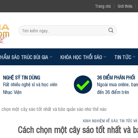
Trang chủ
Giới thiệu
Tìm
kiếm:
PHẨM SÁO TRÚC BÙI GIA
KHÓA HỌC THỔI SÁO
TIN TỨC
NGHỆ SỸ TIN DÙNG
36 ĐIỂM PHÂN PHỐI
Rất nhiều nghệ sĩ và học viên
Ngoài mua online, bạn
Nhạc Viện
đến 36 điểm trên
 chọn một cây sáo tốt nhất và bảo quản sáo như thế nào
KINH NGHIỆM VỀ SÁO
TIN TỨC VÀ
,
Cách chọn một cây sáo tốt nhất và b