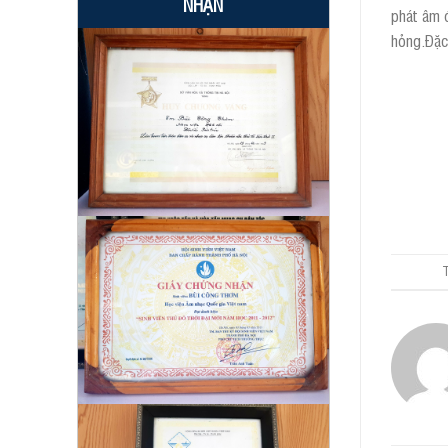
NHẬN
phát âm đ
hỏng.Đặc 
T