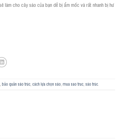
sẽ làm cho cây sáo của bạn dễ bị ẩm mốc và rất nhanh bị hư
c
,
bảo quản sáo trúc
,
cách lựa chọn sáo
,
mua sao truc
,
sáo trúc
.