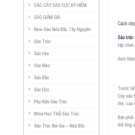
CÁC CÂY SÁO CỰC KỲ HIẾM
SÁO GIẢM GIÁ
Cách chọ
New-Sáo Nứa Bắc Tây Nguyên
Sáo trúc
Sáo Trúc
tập chơi 
Sáo tiêu
Xem thê
Sáo Mèo
Sáo Bầu
Trước hế
Sáo Dizi
Cây sáo 
Phụ Kiện Sáo Trúc
thé, cao 
Khóa Học Thổi Sáo Trúc
Bạn phải 
thế ống s
Sáo Trúc Bùi Gia – Nứa Bắc