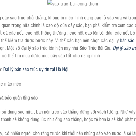
 cây sáo trúc phải thẳng, không bị méo, hình dạng các lỗ sáo vừa và tròn
quan trọng nữa chính là cao độ của cây sáo, bạn phải kiểm tra xem cao độ
ất cả các nốt, các nốt thông thường , các nốt cao lên tới đâu, các nốt
 thể kiểm tra được bước này. Vì thế các bạn nên chọn các đại lý
bán sáo 
ọn. Một số đại lý sáo trúc lớn hiện nay như
Sáo Trúc Bùi Gia
,
Đại lý sáo 
ể có thể tìm mua được một cây sáo tốt cho riêng mình
m:
Đại lý bán sáo trúc uy tín tại Hà Nội
và bảo quản ống sáo
 sử dụng sáo nữa , bạn nên treo sáo thẳng đứng với vách tường. Như vậy
thanh sẽ không đúng lúc như ống sáo thẳng, hoặc tệ hơn là sẽ khó phát ra
, có nhiều người cho rằng trước khi thổi nên nhúng sáo vào nước lã sẽ l