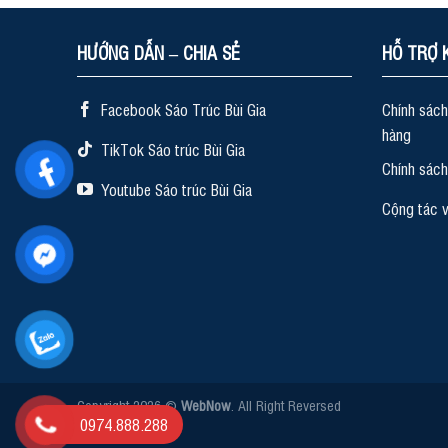
HƯỚNG DẪN – CHIA SẺ
HỖ TRỢ 
Facebook Sáo Trúc Bùi Gia
Chính sách
hàng
TikTok Sáo trúc Bùi Gia
Chính sác
Youtube Sáo trúc Bùi Gia
Cộng tác v
Copyright 2026 ©
WebNow
. All Right Reversed
0974.888.288