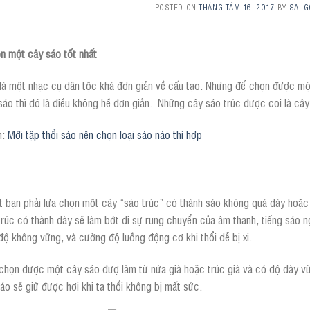
POSTED ON
THÁNG TÁM 16, 2017
BY
SAI G
n một cây sáo tốt nhất
là một nhạc cụ dân tộc khá đơn giản về cấu tạo. Nhưng để chọn được một
sáo thì đó là điều không hề đơn giản. Những cây sáo trúc được coi là cây
m:
Mới tập thổi sáo nên chọn loại sáo nào thì hợp
t bạn phải lựa chọn một cây “sáo trúc” có thành sáo không quá dày hoặ
trúc có thành dày sẽ làm bớt đi sự rung chuyển của âm thanh, tiếng sáo
độ không vững, và cường độ luồng động cơ khi thổi dễ bị xi.
chọn được một cây sáo đượ làm từ nứa già hoặc trúc già và có độ dày vừa
áo sẽ giữ được hơi khi ta thổi không bị mất sức.