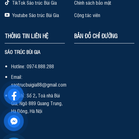
TikTok Sáo trúc Bùi Gia
Chính sách bảo mật
Youtube Sáo trúc Bùi Gia
Cộng tác viên
THÔNG TIN LIÊN HỆ
BẢN ĐỒ CHỈ ĐƯỜNG
SÁO TRÚC BÙI GIA
Hotline: 0974.888.288
Email:
saotrucbuigia88@gmail.com
Địa chỉ: Số 2
,
Toà nhà Bùi
Gia, Ngõ 889 Quang Trung,
Hà Đông, Hà Nội