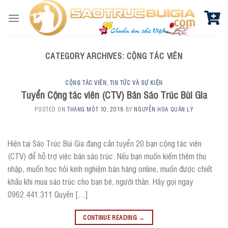
Skip
to
content
CATEGORY ARCHIVES:
CỘNG TÁC VIÊN
CỘNG TÁC VIÊN
TIN TỨC VÀ SỰ KIỆN
,
Tuyển Cộng tác viên (CTV) Bán Sáo Trúc Bùi Gia
POSTED ON
THÁNG MỘT 10, 2018
BY
NGUYỄN HOA QUẢN LÝ
Hiện tại Sáo Trúc Bùi Gia đang cần tuyển 20 bạn cộng tác viên
(CTV) để hỗ trợ việc bán sáo trúc. Nếu bạn muốn kiếm thêm thu
nhập, muốn học hỏi kinh nghiệm bán hàng online, muốn được chiết
khấu khi mua sáo trúc cho bạn bè, người thân. Hãy gọi ngay
0962.441.311 Quyền […]
CONTINUE READING
→