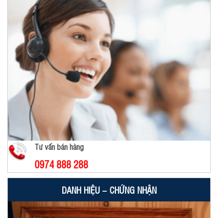
Tư vấn bán hàng
0974 888 288
DANH HIỆU – CHỨNG NHẬN