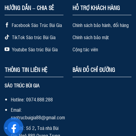
HƯỚNG DẪN – CHIA SẺ
HỖ TRỢ KHÁCH HÀNG
Facebook Sáo Trúc Bùi Gia
Chính sách bảo hành, đổi hàng
TikTok Sáo trúc Bùi Gia
Chính sách bảo mật
Youtube Sáo trúc Bùi Gia
Cộng tác viên
THÔNG TIN LIÊN HỆ
BẢN ĐỒ CHỈ ĐƯỜNG
SÁO TRÚC BÙI GIA
Hotline: 0974.888.288
Email:
saotrucbuigia88@gmail.com
Địa chỉ: Số 2
,
Toà nhà Bùi
Gia, Ngõ 889 Quang Trung,