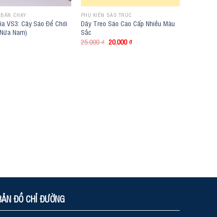
 BÁN CHẠY
PHỤ KIỆN SÁO TRÚC
ia VS3: Cây Sáo Để Chơi
Dây Treo Sáo Cao Cấp Nhiều Màu
 Nứa Nam)
Sắc
Original
Current
25.000
₫
20.000
₫
price
price
was:
is:
25.000 ₫.
20.000 ₫.
BẢN ĐỒ CHỈ ĐƯỜNG