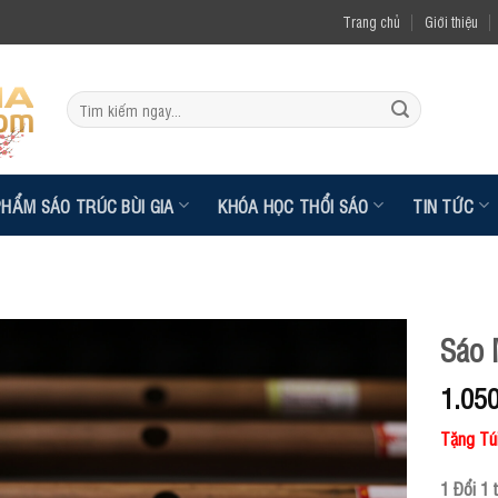
Trang chủ
Giới thiệu
Tìm
kiếm:
PHẨM SÁO TRÚC BÙI GIA
KHÓA HỌC THỔI SÁO
TIN TỨC
Sáo 
1.05
Tặng Tú
1 Đổi 1 