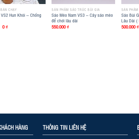
 BÁN CHẠY
SẢN PHẨM SÁO TRÚC BÙI GIA
SẢN PHẨM
 VS2 Hun Khói – Chống
Sáo Mèo Nam VS3 – Cây sáo mèo
Sáo Bùi G
để chơi lâu dài
Lâu Dài (
Original
Current
0
₫
550.000
₫
500.000
₫
price
price
was:
is:
350.000 ₫.
0 ₫.
KHÁCH HÀNG
THÔNG TIN LIÊN HỆ