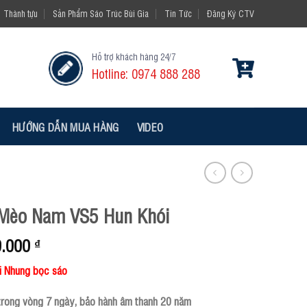
Thành tựu
Sản Phẩm Sáo Trúc Bùi Gia
Tin Tức
Đăng Ký CTV
Hỗ trợ khách hàng 24/7
Hotline: 0974 888 288
HƯỚNG DẪN MUA HÀNG
VIDEO
Mèo Nam VS5 Hun Khói
0.000
₫
i Nhung bọc sáo
trong vòng 7 ngày, bảo hành âm thanh 20 năm