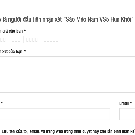
 là người đầu tiên nhận xét “Sáo Mèo Nam VS5 Hun Khói”
h giá của bạn
*
2
3
4
5
n xét của bạn
*
n
*
Email
*
Lưu tên của tôi, email, và trang web trong trình duyệt này cho lần bình luận kế 