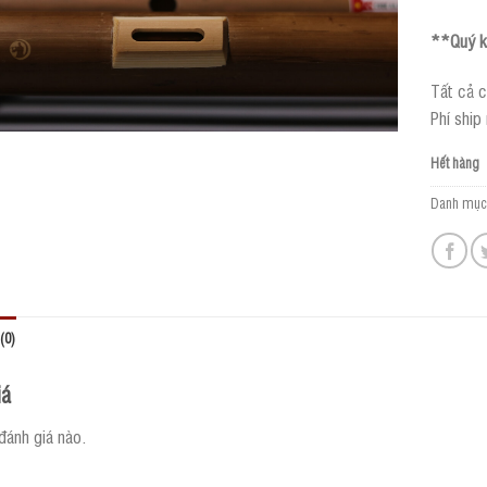
**Quý kh
Tất cả c
Phí ship
Hết hàng
Danh mục
(0)
iá
đánh giá nào.