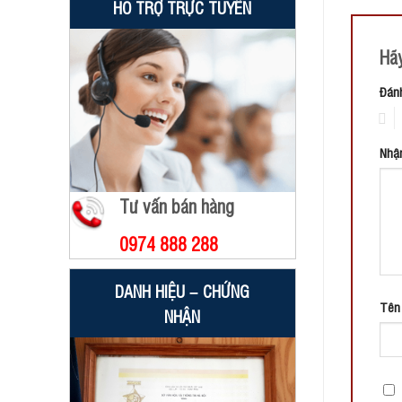
HỖ TRỢ TRỰC TUYẾN
Hãy
Đán
1
Nhậ
Tư vấn bán hàng
0974 888 288
DANH HIỆU – CHỨNG
Tê
NHẬN