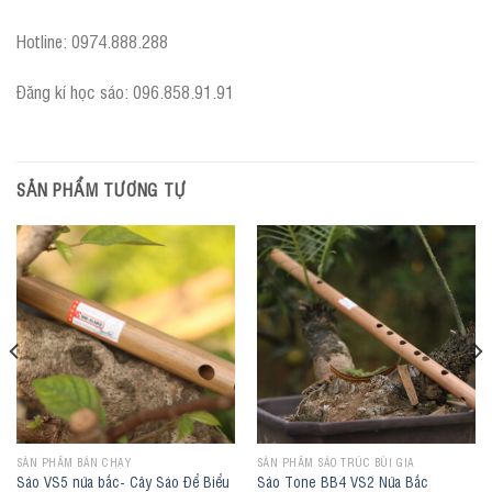
Hotline: 0974.888.288
Đăng kí học sáo: 096.858.91.91
SẢN PHẨM TƯƠNG TỰ
SẢN PHẨM BÁN CHẠY
SẢN PHẨM SÁO TRÚC BÙI GIA
Sáo VS5 nứa bắc- Cây Sáo Để Biểu
Sáo Tone BB4 VS2 Nứa Bắc