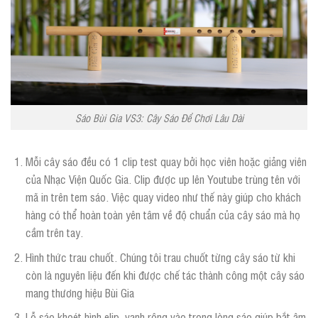
Sáo Bùi Gia VS3: Cây Sáo Để Chơi Lâu Dài
Mỗi cây sáo đều có 1 clip test quay bởi học viên hoặc giảng viên
của Nhạc Viện Quốc Gia. Clip được up lên Youtube trùng tên với
mã in trên tem sáo. Việc quay video như thế này giúp cho khách
hàng có thể hoàn toàn yên tâm về độ chuẩn của cây sáo mà họ
cầm trên tay.
Hình thức trau chuốt. Chúng tôi trau chuốt từng cây sáo từ khi
còn là nguyên liệu đến khi được chế tác thành công một cây sáo
mang thương hiệu Bùi Gia
Lỗ sáo khoét hình elip, vanh rộng vào trong lòng sáo giúp bắt âm