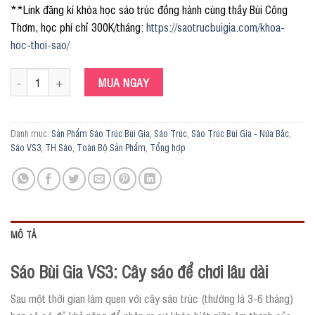
**Link đăng kí khóa học sáo trúc đồng hành cùng thầy Bùi Công
Thơm, học phí chỉ 300K/tháng:
https://saotrucbuigia.com/khoa-
hoc-thoi-sao/
Sáo Tone C5 VS3 Nứa Bắc số lượng
MUA NGAY
Danh mục:
Sản Phẩm Sáo Trúc Bùi Gia
,
Sáo Trúc
,
Sáo Trúc Bùi Gia - Nứa Bắc
,
Sáo VS3
,
TH Sáo
,
Toàn Bộ Sản Phẩm
,
Tổng hợp
MÔ TẢ
Sáo Bùi Gia VS3: Cây sáo để chơi lâu dài
Sau một thời gian làm quen với cây sáo trúc (thường là 3-6 tháng)