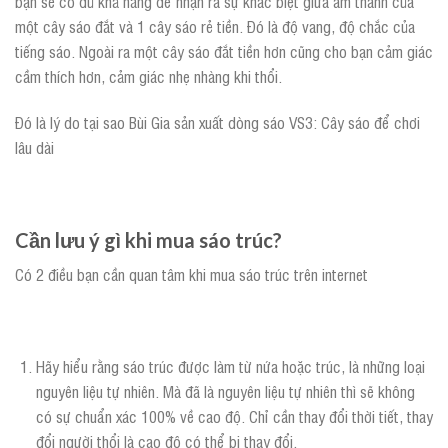
bạn sẽ có đủ khả năng để nhận ra sự khác biệt giữa âm thanh của
một cây sáo đắt và 1 cây sáo rẻ tiền. Đó là độ vang, độ chắc của
tiếng sáo. Ngoài ra một cây sáo đắt tiền hơn cũng cho bạn cảm giác
cầm thích hơn, cảm giác nhẹ nhàng khi thổi.
Đó là lý do tại sao Bùi Gia sản xuất dòng sáo VS3: Cây sáo để chơi
lâu dài
Cần lưu ý gì khi mua sáo trúc?
Có 2 điều bạn cần quan tâm khi mua sáo trúc trên internet
Hãy hiểu rằng sáo trúc được làm từ nứa hoặc trúc, là những loại
nguyên liệu tự nhiên. Mà đã là nguyên liệu tự nhiên thì sẽ không
có sự chuẩn xác 100% về cao độ. Chỉ cần thay đổi thời tiết, thay
đổi người thổi là cao độ có thể bị thay đổi.