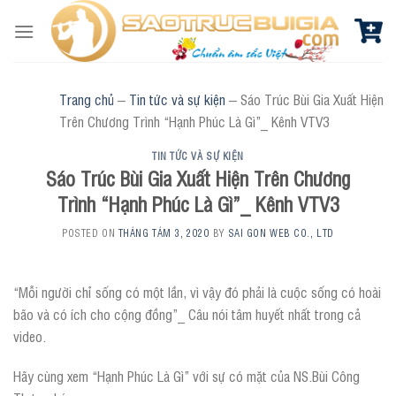
Skip
to
content
Trang chủ
–
Tin tức và sự kiện
–
Sáo Trúc Bùi Gia Xuất Hiện
Trên Chương Trình “Hạnh Phúc Là Gì”_ Kênh VTV3
TIN TỨC VÀ SỰ KIỆN
Sáo Trúc Bùi Gia Xuất Hiện Trên Chương
Trình “Hạnh Phúc Là Gì”_ Kênh VTV3
POSTED ON
THÁNG TÁM 3, 2020
BY
SAI GON WEB CO., LTD
“Mỗi người chỉ sống có một lần, vì vậy đó phải là cuộc sống có hoài
bão và có ích cho cộng đồng”_ Câu nói tâm huyết nhất trong cả
video.
Hãy cùng xem “Hạnh Phúc Là Gì” với sự có mặt của NS.Bùi Công