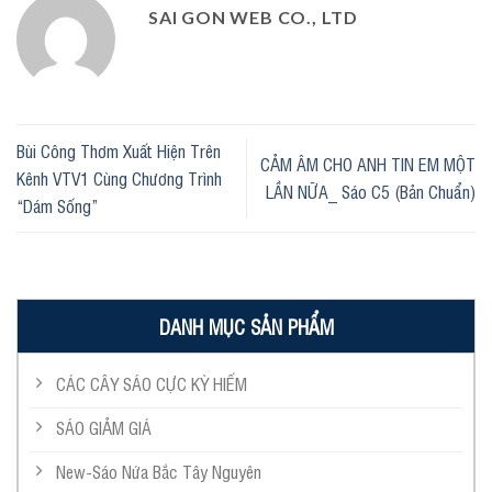
SAI GON WEB CO., LTD
Bùi Công Thơm Xuất Hiện Trên
CẢM ÂM CHO ANH TIN EM MỘT
Kênh VTV1 Cùng Chương Trình
LẦN NỮA_ Sáo C5 (Bản Chuẩn)
“Dám Sống”
DANH MỤC SẢN PHẨM
CÁC CÂY SÁO CỰC KỲ HIẾM
SÁO GIẢM GIÁ
New-Sáo Nứa Bắc Tây Nguyên