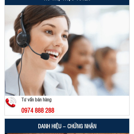
Tư vấn bán hàng
0974 888 288
DANH HIỆU – CHỨNG NHẬN