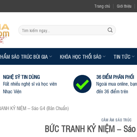
Trang chủ
Giới thiệu
Tìm
kiếm:
PHẨM SÁO TRÚC BÙI GIA
KHÓA HỌC THỔI SÁO
TIN TỨC
NGHỆ SỸ TIN DÙNG
36 ĐIỂM PHÂN PHỐI
Rất nhiều nghệ sĩ và học viên
Ngoài mua online, bạn
Nhạc Viện
đến 36 điểm trên
ANH KỶ NIỆM – Sáo G4 (Bản Chuẩn)
CẢM ÂM SÁO TRÚC
BỨC TRANH KỶ NIỆM – Sáo 