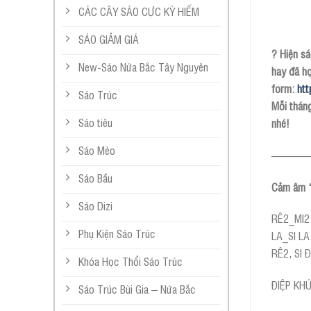
CÁC CÂY SÁO CỰC KỲ HIẾM
SÁO GIẢM GIÁ
? Hiện sá
New-Sáo Nứa Bắc Tây Nguyên
hay đã họ
form:
htt
Sáo Trúc
Mỗi thán
Sáo tiêu
nhé!
Sáo Mèo
———
Sáo Bầu
Cảm âm “
Sáo Dizi
RÊ2_MI2 
Phụ Kiện Sáo Trúc
LA_SI L
RÊ2, SI 
Khóa Học Thổi Sáo Trúc
ĐIỆP KH
Sáo Trúc Bùi Gia – Nứa Bắc