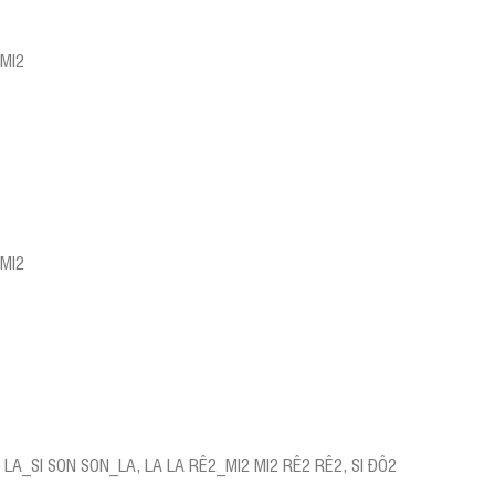
MI2
MI2
 LA_SI SON SON_LA, LA LA RÊ2_MI2 MI2 RÊ2 RÊ2, SI ĐÔ2