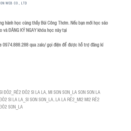
GON WEB CO., LTD
ng hành học cùng thầy Bùi Công Thơm. Nếu bạn mới học sáo
khảo và ĐĂNG KÝ NGAY khóa học này tại
ne 0974.888.288 qua zalo/ gọi điện để được hỗ trợ đăng kí
 SI ĐÔ2_RÊ2 ĐÔ2 SI LA LA, MI SON SON_LA SON SON LA
ĐÔ2 SI LA LA_SI SON SON_LA, LA LA RÊ2_MI2 MI2 RÊ2
 ĐÔ2 SON_LA