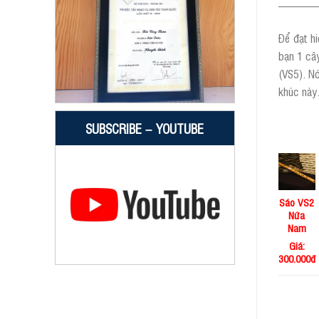
———
Để đạt hi
bạn 1 cây
(VS5). Nó
khúc này
SUBSCRIBE – YOUTUBE
Sáo VS2
Nứa
Nam
Giá:
300.000đ