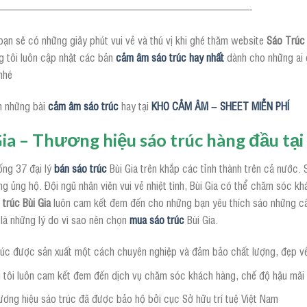
————————————————————————-
ạn sẽ có những giây phút vui vẻ và thú vị khi ghé thăm website
Sáo Trúc 
g tôi luôn cập nhật các bản
cảm âm sáo trúc hay nhất
dành cho những ai 
nhé
 những bài
cảm âm sáo trúc
hay tại
KHO CẢM ÂM – SHEET MIỄN PHÍ
Gia – Thương hiệu sáo trúc hàng đầu tạ
ống 37 đại lý
bán sáo trúc
Bùi Gia trên khắp các tỉnh thành trên cả nước
g ủng hộ. Đội ngũ nhân viên vui vẻ nhiệt tình, Bùi Gia có thể chăm sóc k
 trúc Bùi Gia
luôn cam kết đem đến cho những bạn yêu thích sáo những c
là những lý do vì sao nên chọn
mua sáo trúc
Bùi Gia.
rúc được sản xuất một cách chuyên nghiệp và đảm bảo chất lượng, đẹp v
 tôi luôn cam kết đem đến dịch vụ chăm sóc khách hàng, chế độ hậu mãi 
ương hiệu sáo trúc đã được bảo hộ bởi cục Sở hữu trí tuệ Việt Nam