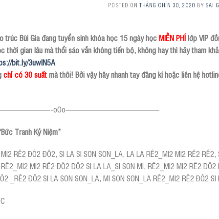
POSTED ON
THÁNG CHÍN 30, 2020
BY
SAI 
o trúc Bùi Gia đang tuyển sinh khóa học 15 ngày học
MIỄN PHÍ
lớp VIP đồ
c thời gian lâu mà thổi sáo vẫn không tiến bộ, không hay thì hãy tham 
ps://bit.ly/3uwlN5A
g
chỉ có 30 suất
mà thôi! Bởi vậy hãy nhanh tay đăng kí hoặc liên hệ hotli
———————-oOo————————————
Bức Tranh Kỷ Niệm”
MI2 RÊ2 ĐÔ2 ĐÔ2, SI LA SI SON SON_LA, LA LA RÊ2_MI2 MI2 RÊ2 RÊ2,
A
RÊ2_MI2 MI2 RÊ2 ĐÔ2 ĐÔ2 SI LA LA_SI SON MI, RÊ2_MI2 MI2 RÊ2 ĐÔ2 
ĐÔ2 _RÊ2 ĐÔ2 SI LA SON SON_LA, MI SON SON_LA RÊ2_MI2 RÊ2 ĐÔ2 SI
ÚC