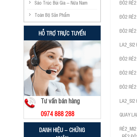
Sáo Trúc Bùi Gia – Nứa Nam
ĐÔ2 RÊ2
Toàn Bộ Sản Phẩm
ĐÔ2 RÊ2
ĐÔ2 RÊ2
HỖ TRỢ TRỰC TUYẾN
LA2_SI2
ĐÔ2 RÊ2
ĐÔ2 RÊ2
ĐÔ2 RÊ2
Tư vấn bán hàng
LA2_SI2
0974 888 288
QUAY LẠ
RÊ2_MI2 
DANH HIỆU – CHỨNG
_RÊ2 ĐÔ