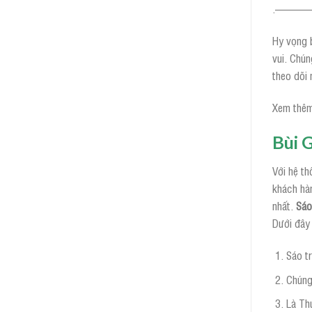
.——
Hy vọng b
vui. Chún
theo dõi 
Xem thêm
Bùi 
Với hệ th
khách hàn
nhất.
Sáo
Dưới đây 
Sáo t
Chúng
Là Th