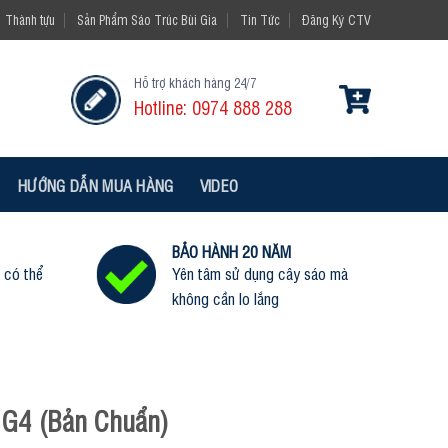
Thành tựu
Sản Phẩm Sáo Trúc Bùi Gia
Tin Tức
Đăng Ký CTV
Hỗ trợ khách hàng 24/7
Hotline: 0974 888 288
HƯỚNG DẪN MUA HÀNG
VIDEO
BẢO HÀNH 20 NĂM
 có thể
Yên tâm sử dụng cây sáo mà
không cần lo lắng
G4 (Bản Chuẩn)