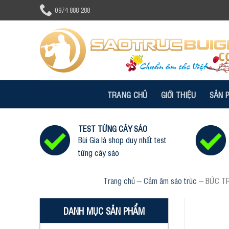
Skip
0974 888 288
to
content
TRANG CHỦ
GIỚI THIỆU
SẢN 
TEST TỪNG CÂY SÁO
Bùi Gia là shop duy nhất test
từng cây sáo
Trang chủ
–
Cảm âm sáo trúc
–
BỨC TR
DANH MỤC SẢN PHẨM