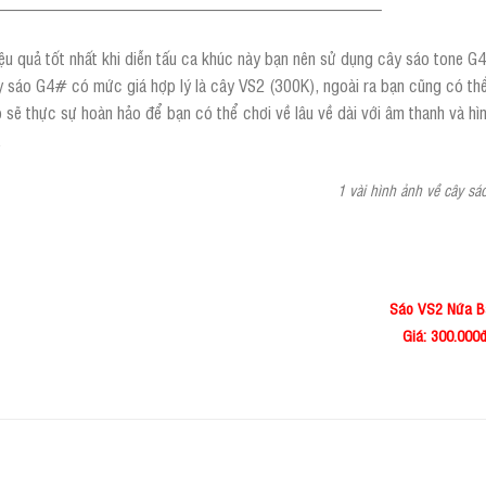
——————————————————————–
ệu quả tốt nhất khi diễn tấu ca khúc này bạn nên sử dụng cây sáo tone G4#
 sáo G4# có mức giá hợp lý là cây VS2 (300K), ngoài ra bạn cũng có thể
 sẽ thực sự hoàn hảo để bạn có thể chơi về lâu về dài với âm thanh và hì
.
1 vài hình ảnh về cây sá
Sáo VS2 Nứa B
Giá: 3
00.000