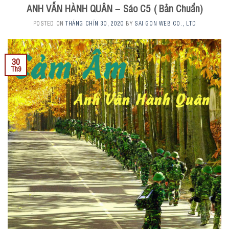
ANH VẪN HÀNH QUÂN – Sáo C5 ( Bản Chuẩn)
POSTED ON
THÁNG CHÍN 30, 2020
BY
SAI GON WEB CO., LTD
30
Th9