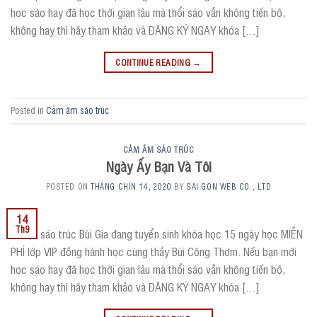
học sáo hay đã học thời gian lâu mà thổi sáo vẫn không tiến bộ,
không hay thì hãy tham khảo và ĐĂNG KÝ NGAY khóa […]
CONTINUE READING
→
Posted in
Cảm âm sáo trúc
CẢM ÂM SÁO TRÚC
Ngày Ấy Bạn Và Tôi
POSTED ON
THÁNG CHÍN 14, 2020
BY
SAI GON WEB CO., LTD
14
Th9
? Hiện sáo trúc Bùi Gia đang tuyển sinh khóa học 15 ngày học MIỄN
PHÍ lớp VIP đồng hành học cùng thầy Bùi Công Thơm. Nếu bạn mới
học sáo hay đã học thời gian lâu mà thổi sáo vẫn không tiến bộ,
không hay thì hãy tham khảo và ĐĂNG KÝ NGAY khóa […]