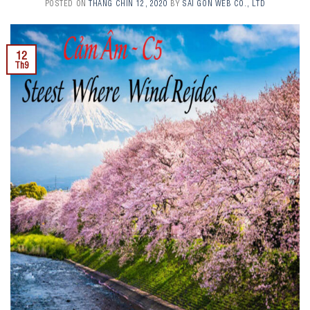
POSTED ON
THÁNG CHÍN 12, 2020
BY
SAI GON WEB CO., LTD
12
Th9