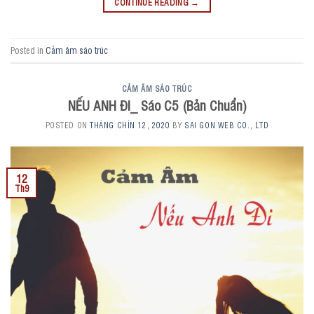
CONTINUE READING
→
Posted in
Cảm âm sáo trúc
CẢM ÂM SÁO TRÚC
NẾU ANH ĐI_ Sáo C5 (Bản Chuẩn)
POSTED ON
THÁNG CHÍN 12, 2020
BY
SAI GON WEB CO., LTD
12
Th9