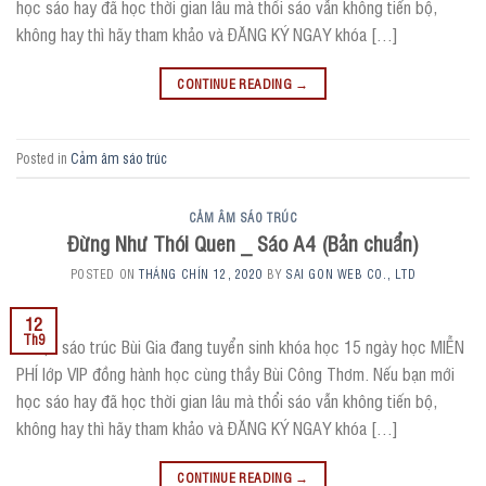
học sáo hay đã học thời gian lâu mà thổi sáo vẫn không tiến bộ,
không hay thì hãy tham khảo và ĐĂNG KÝ NGAY khóa […]
CONTINUE READING
→
Posted in
Cảm âm sáo trúc
CẢM ÂM SÁO TRÚC
Đừng Như Thói Quen _ Sáo A4 (Bản chuẩn)
POSTED ON
THÁNG CHÍN 12, 2020
BY
SAI GON WEB CO., LTD
12
Th9
? Hiện sáo trúc Bùi Gia đang tuyển sinh khóa học 15 ngày học MIỄN
PHÍ lớp VIP đồng hành học cùng thầy Bùi Công Thơm. Nếu bạn mới
học sáo hay đã học thời gian lâu mà thổi sáo vẫn không tiến bộ,
không hay thì hãy tham khảo và ĐĂNG KÝ NGAY khóa […]
CONTINUE READING
→