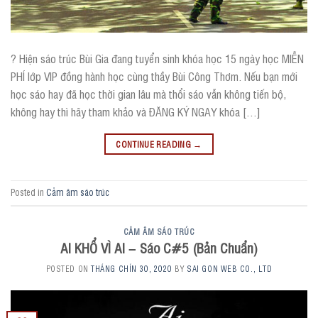
? Hiện sáo trúc Bùi Gia đang tuyển sinh khóa học 15 ngày học MIỄN
PHÍ lớp VIP đồng hành học cùng thầy Bùi Công Thơm. Nếu bạn mới
học sáo hay đã học thời gian lâu mà thổi sáo vẫn không tiến bộ,
không hay thì hãy tham khảo và ĐĂNG KÝ NGAY khóa […]
CONTINUE READING
→
Posted in
Cảm âm sáo trúc
CẢM ÂM SÁO TRÚC
AI KHỔ VÌ AI – Sáo C#5 (Bản Chuẩn)
POSTED ON
THÁNG CHÍN 30, 2020
BY
SAI GON WEB CO., LTD