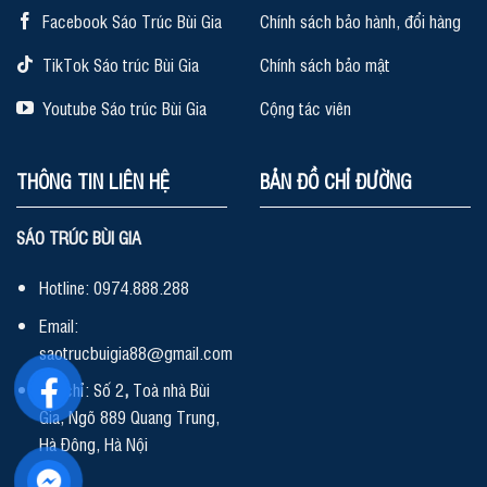
Facebook Sáo Trúc Bùi Gia
Chính sách bảo hành, đổi hàng
TikTok Sáo trúc Bùi Gia
Chính sách bảo mật
Youtube Sáo trúc Bùi Gia
Cộng tác viên
THÔNG TIN LIÊN HỆ
BẢN ĐỒ CHỈ ĐƯỜNG
SÁO TRÚC BÙI GIA
Hotline: 0974.888.288
Email:
saotrucbuigia88@gmail.com
Địa chỉ: Số 2
,
Toà nhà Bùi
Gia, Ngõ 889 Quang Trung,
Hà Đông, Hà Nội