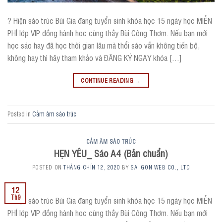
? Hiện sáo trúc Bùi Gia đang tuyển sinh khóa học 15 ngày học MIỄN
PHÍ lớp VIP đồng hành học cùng thầy Bùi Công Thơm. Nếu bạn mới
học sáo hay đã học thời gian lâu mà thổi sáo vẫn không tiến bộ,
không hay thì hãy tham khảo và ĐĂNG KÝ NGAY khóa […]
CONTINUE READING
→
Posted in
Cảm âm sáo trúc
CẢM ÂM SÁO TRÚC
HẸN YÊU_ Sáo A4 (Bản chuẩn)
POSTED ON
THÁNG CHÍN 12, 2020
BY
SAI GON WEB CO., LTD
12
Th9
? Hiện sáo trúc Bùi Gia đang tuyển sinh khóa học 15 ngày học MIỄN
PHÍ lớp VIP đồng hành học cùng thầy Bùi Công Thơm. Nếu bạn mới