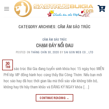
Skip
to
content
CATEGORY ARCHIVES:
CẢM ÂM SÁO TRÚC
CẢM ÂM SÁO TRÚC
CHẠM ĐÁY NỔI ĐAU
POSTED ON
THÁNG CHÍN 30, 2020
BY
SAI GON WEB CO., LTD
30
Th9
? Hiện sáo trúc Bùi Gia đang tuyển sinh khóa học 15 ngày học MIỄN
PHÍ lớp VIP đồng hành học cùng thầy Bùi Công Thơm. Nếu bạn mới
học sáo hay đã học thời gian lâu mà thổi sáo vẫn không tiến bộ,
không hay thì hãy tham khảo và ĐĂNG KÝ NGAY khóa […]
CONTINUE READING
→