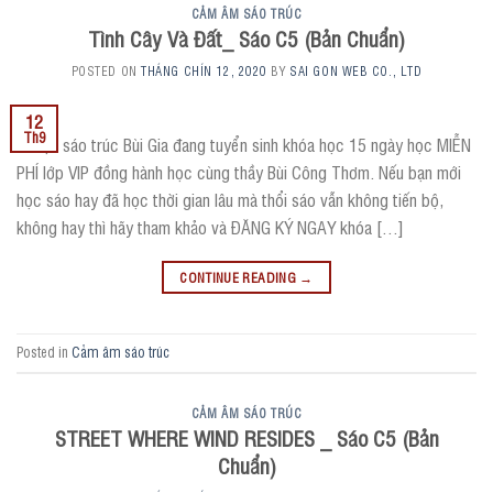
CẢM ÂM SÁO TRÚC
Tình Cây Và Đất_ Sáo C5 (Bản Chuẩn)
POSTED ON
THÁNG CHÍN 12, 2020
BY
SAI GON WEB CO., LTD
12
Th9
? Hiện sáo trúc Bùi Gia đang tuyển sinh khóa học 15 ngày học MIỄN
PHÍ lớp VIP đồng hành học cùng thầy Bùi Công Thơm. Nếu bạn mới
học sáo hay đã học thời gian lâu mà thổi sáo vẫn không tiến bộ,
không hay thì hãy tham khảo và ĐĂNG KÝ NGAY khóa […]
CONTINUE READING
→
Posted in
Cảm âm sáo trúc
CẢM ÂM SÁO TRÚC
STREET WHERE WIND RESIDES _ Sáo C5 (Bản
Chuẩn)