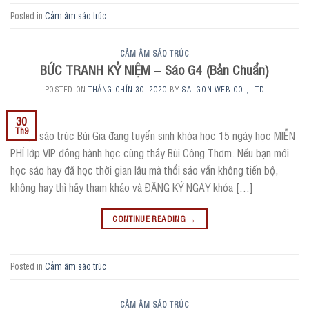
Posted in
Cảm âm sáo trúc
CẢM ÂM SÁO TRÚC
BỨC TRANH KỶ NIỆM – Sáo G4 (Bản Chuẩn)
POSTED ON
THÁNG CHÍN 30, 2020
BY
SAI GON WEB CO., LTD
30
Th9
? Hiện sáo trúc Bùi Gia đang tuyển sinh khóa học 15 ngày học MIỄN
PHÍ lớp VIP đồng hành học cùng thầy Bùi Công Thơm. Nếu bạn mới
học sáo hay đã học thời gian lâu mà thổi sáo vẫn không tiến bộ,
không hay thì hãy tham khảo và ĐĂNG KÝ NGAY khóa […]
CONTINUE READING
→
Posted in
Cảm âm sáo trúc
CẢM ÂM SÁO TRÚC