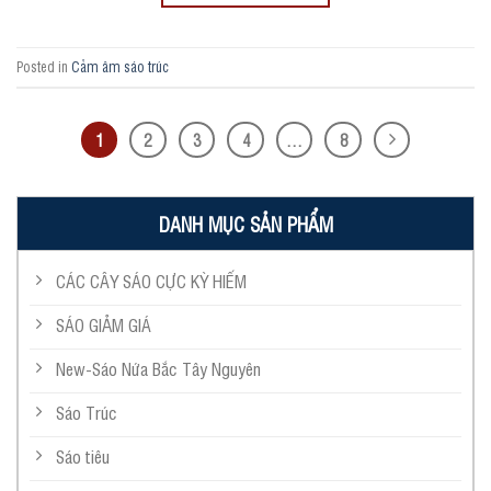
Posted in
Cảm âm sáo trúc
1
2
3
4
…
8
DANH MỤC SẢN PHẨM
CÁC CÂY SÁO CỰC KỲ HIẾM
SÁO GIẢM GIÁ
New-Sáo Nứa Bắc Tây Nguyên
Sáo Trúc
Sáo tiêu