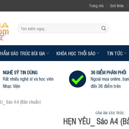
Trang chủ
Giới thiệu
Tìm
kiếm:
PHẨM SÁO TRÚC BÙI GIA
KHÓA HỌC THỔI SÁO
TIN TỨC
NGHỆ SỸ TIN DÙNG
36 ĐIỂM PHÂN PHỐI
Rất nhiều nghệ sĩ và học viên
Ngoài mua online, bạn
Nhạc Viện
đến 36 điểm trên
U_ Sáo A4 (Bản chuẩn)
CẢM ÂM SÁO TRÚC
HẸN YÊU_ Sáo A4 (Bả