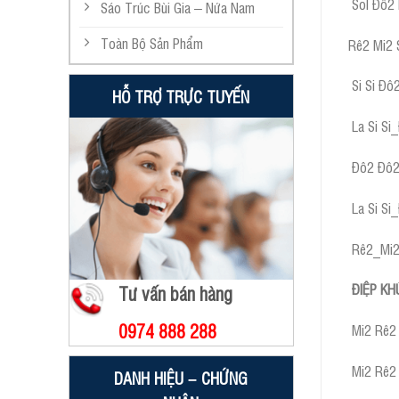
Sol Đô2 
Sáo Trúc Bùi Gia – Nứa Nam
Toàn Bộ Sản Phẩm
Rê2 Mi2 
Si Si Đô2
HỖ TRỢ TRỰC TUYẾN
La Si Si
Đô2 Đô2 
La Si Si
Rê2_Mi2 
ĐIỆP KH
Tư vấn bán hàng
0974 888 288
Mi2 Rê2 
Mi2 Rê2 
DANH HIỆU – CHỨNG