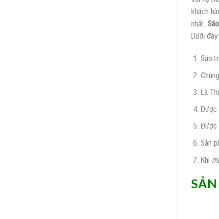
khách hàn
nhất.
Sáo
Dưới đây 
Sáo t
Chúng
Là Th
Được 
Được 
Sản p
Khi
mu
SẢN