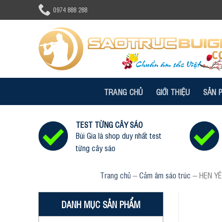
Skip
0974 888 288
to
content
TRANG CHỦ
GIỚI THIỆU
SẢN 
TEST TỪNG CÂY SÁO
Bùi Gia là shop duy nhất test
từng cây sáo
Trang chủ
–
Cảm âm sáo trúc
–
HẸN YÊ
DANH MỤC SẢN PHẨM