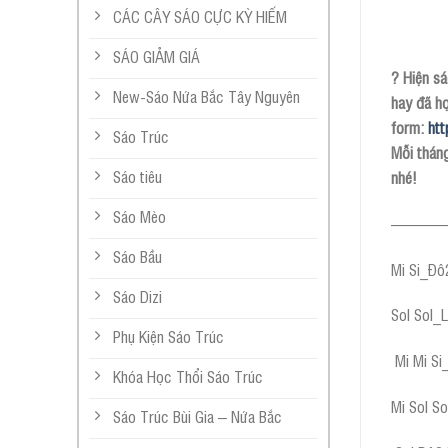
CÁC CÂY SÁO CỰC KỲ HIẾM
SÁO GIẢM GIÁ
? Hiện sá
New-Sáo Nứa Bắc Tây Nguyên
hay đã họ
form:
htt
Sáo Trúc
Mỗi thán
Sáo tiêu
nhé!
Sáo Mèo
———
Sáo Bầu
Mi Si_Đô
Sáo Dizi
Sol Sol_
Phụ Kiện Sáo Trúc
Mi Mi Si
Khóa Học Thổi Sáo Trúc
Mi Sol So
Sáo Trúc Bùi Gia – Nứa Bắc