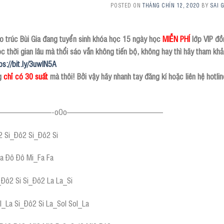
POSTED ON
THÁNG CHÍN 12, 2020
BY
SAI 
o trúc Bùi Gia đang tuyển sinh khóa học 15 ngày học
MIỄN PHÍ
lớp VIP đồ
c thời gian lâu mà thổi sáo vẫn không tiến bộ, không hay thì hãy tham 
ps://bit.ly/3uwlN5A
g
chỉ có 30 suất
mà thôi! Bởi vậy hãy nhanh tay đăng kí hoặc liên hệ hotli
———————-oOo————————————
2 Si_Đô2 Si_Đô2 Si
La Đô Đô Mi_Fa Fa
_Đô2 Si Si_Đô2 La La_Si
l_La Si_Đô2 Si La_Sol Sol_La