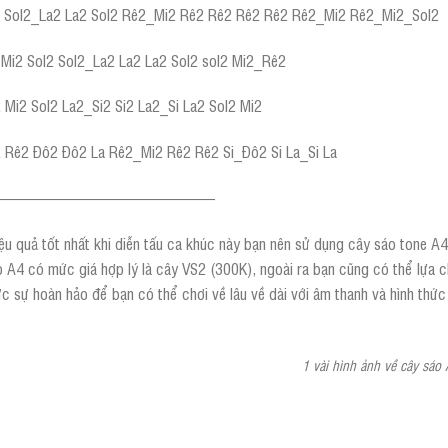
 Sol2_La2 La2 Sol2 Rê2_Mi2 Rê2 Rê2 Rê2 Rê2 Rê2_Mi2 Rê2_Mi2_Sol2
Mi2 Sol2 Sol2_La2 La2 La2 Sol2 sol2 Mi2_Rê2
Mi2 Sol2 La2_Si2 Si2 La2_Si La2 Sol2 Mi2
Rê2 Đô2 Đô2 La Rê2_Mi2 Rê2 Rê2 Si_Đô2 Si La_Si La
——————————————
ệu quả tốt nhất khi diễn tấu ca khúc này bạn nên sử dụng cây sáo tone A4 
 A4 có mức giá hợp lý là cây VS2 (300K), ngoài ra bạn cũng có thể lựa c
c sự hoàn hảo để bạn có thể chơi về lâu về dài với âm thanh và hình thức
1 vài hình ảnh về cây sáo