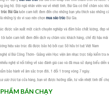
g ủng hộ. Đội ngũ nhân viên vui vẻ nhiệt tình, Bùi Gia có thể chăm sóc k
 trúc Bùi Gia
luôn cam kết đem đến cho những bạn yêu thích sáo những c
là những lý do vì sao nên chọn
mua sáo trúc
Bùi Gia.
rúc được sản xuất một cách chuyên nghiệp và đảm bảo chất lượng, đẹp v
 tôi luôn cam kết đem đến dịch vụ chăm sóc khách hàng, chế độ hậu mãi 
ương hiệu sáo trúc đã được bảo hộ bởi cục Sở hữu trí tuệ Việt Nam
nghệ sĩ Bùi Công Thơm- Giảng viên Học viện âm nhạc trực tiếp kiểm tra 
nhiều nghệ sĩ nổi tiếng về sáo đánh giá cao và đã mua sử dụng biểu diễn 
hẩm bảo hành về âm sắc trọn đời, 1 đổi 1 trong vòng 7 ngày.
a sáo trúc
tại cửa hàng, bạn sẽ được hướng dẫn, tư vấn nhiệt tình để ch
 PHẨM BÁN CHẠY