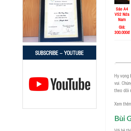
Sáo A4
VS2 Nứa
Nam
Giá:
300.000đ
SUBSCRIBE – YOUTUBE
.——
Hy vọng b
vui. Chún
theo dõi 
Xem thêm
Bùi 
Với hệ th