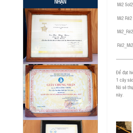
NHẬN
Mi2 Sol2
Mi2 Rê2 
Mi2_Rê2 
Rê2_Mi2 
———
Để đạt hi
1 cây sáo
Nó sẽ thự
này.