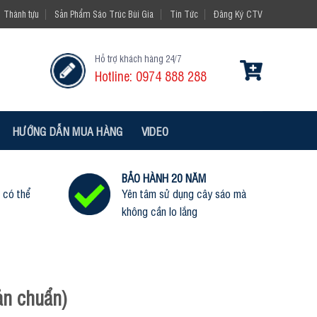
Thành tựu
Sản Phẩm Sáo Trúc Bùi Gia
Tin Tức
Đăng Ký CTV
Hỗ trợ khách hàng 24/7
Hotline: 0974 888 288
HƯỚNG DẪN MUA HÀNG
VIDEO
BẢO HÀNH 20 NĂM
 có thể
Yên tâm sử dụng cây sáo mà
không cần lo lắng
n chuẩn)