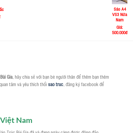
Sáo A4
ắc
VS3 Nứa
đ
Nam
Giá:
500.000đ
Bùi Gia
, hãy chia sẻ với bạn bè người thân để thêm bạn thêm
quan tâm và yêu thích thổi
sao truc
, đăng ký facebook để
i Việt Nam
. Sáo Trúc Bùi Gia đã và đang ngày càng được đông đảo