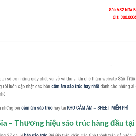
Sáo VS2 Nứa B
Giá: 3
00.000
————————————————————————-
ạn sẽ có những giây phút vui vẻ và thú vị khi ghé thăm website
Sáo Trúc 
g tôi luôn cập nhật các bản
cảm âm sáo trúc hay nhất
dành cho những ai 
nhé
 những bài
cảm âm sáo trúc
hay tại
KHO CẢM ÂM – SHEET MIỄN PHÍ
Gia – Thương hiệu sáo trúc hàng đầu tạ
ống 37 đại lý
bán sáo trúc
Bùi Gia trên khắp các tỉnh thành trên cả nước