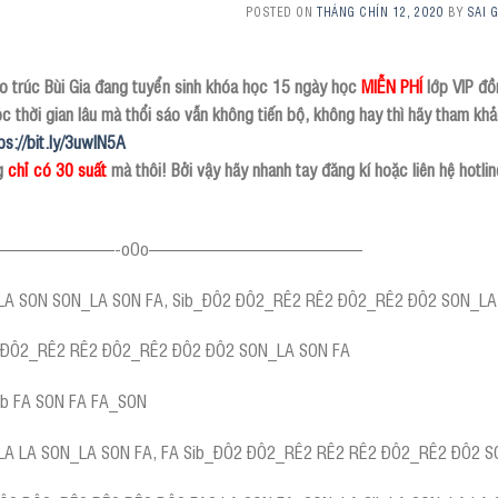
POSTED ON
THÁNG CHÍN 12, 2020
BY
SAI 
o trúc Bùi Gia đang tuyển sinh khóa học 15 ngày học
MIỄN PHÍ
lớp VIP đồ
c thời gian lâu mà thổi sáo vẫn không tiến bộ, không hay thì hãy tham 
ps://bit.ly/3uwlN5A
g
chỉ có 30 suất
mà thôi! Bởi vậy hãy nhanh tay đăng kí hoặc liên hệ hotli
———————-oOo————————————
LA SON SON_LA SON FA, Sib_ĐÔ2 ĐÔ2_RÊ2 RÊ2 ĐÔ2_RÊ2 ĐÔ2 SON_LA
 ĐÔ2_RÊ2 RÊ2 ĐÔ2_RÊ2 ĐÔ2 ĐÔ2 SON_LA SON FA
Sib FA SON FA FA_SON
LA LA SON_LA SON FA, FA Sib_ĐÔ2 ĐÔ2_RÊ2 RÊ2 RÊ2 ĐÔ2_RÊ2 ĐÔ2 