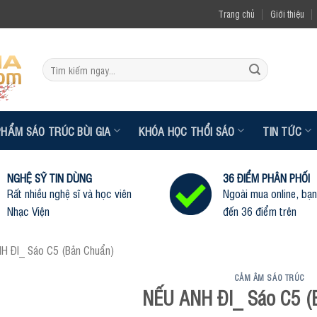
Trang chủ
Giới thiệu
Tìm
kiếm:
PHẨM SÁO TRÚC BÙI GIA
KHÓA HỌC THỔI SÁO
TIN TỨC
NGHỆ SỸ TIN DÙNG
36 ĐIỂM PHÂN PHỐI
Rất nhiều nghệ sĩ và học viên
Ngoài mua online, bạn
Nhạc Viện
đến 36 điểm trên
H ĐI_ Sáo C5 (Bản Chuẩn)
CẢM ÂM SÁO TRÚC
NẾU ANH ĐI_ Sáo C5 (