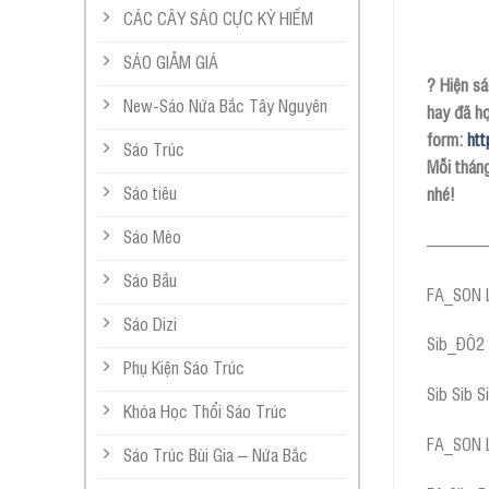
CÁC CÂY SÁO CỰC KỲ HIẾM
SÁO GIẢM GIÁ
? Hiện sá
New-Sáo Nứa Bắc Tây Nguyên
hay đã họ
form:
htt
Sáo Trúc
Mỗi thán
Sáo tiêu
nhé!
Sáo Mèo
———
Sáo Bầu
FA_SON 
Sáo Dizi
Sib_ĐÔ2
Phụ Kiện Sáo Trúc
Sib Sib 
Khóa Học Thổi Sáo Trúc
FA_SON 
Sáo Trúc Bùi Gia – Nứa Bắc