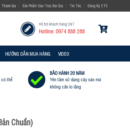
Thành tựu
Sản Phẩm Sáo Trúc Bùi Gia
Tin Tức
Đăng Ký CTV
Hỗ trợ khách hàng 24/7
Hotline: 0974 888 288
HƯỚNG DẪN MUA HÀNG
VIDEO
BẢO HÀNH 20 NĂM
 có thể
Yên tâm sử dụng cây sáo mà
không cần lo lắng
Bản Chuẩn)