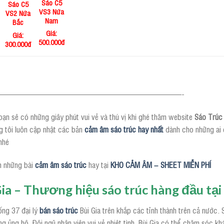
Sáo C5
Sáo C5
VS3 Nứa
VS2 Nứa
Nam
Bắc
Giá:
Giá:
500.000đ
3
00.000đ
————————————————————————-
ạn sẽ có những giây phút vui vẻ và thú vị khi ghé thăm website
Sáo Trúc 
g tôi luôn cập nhật các bản
cảm âm sáo trúc hay nhất
dành cho những ai 
nhé
 những bài
cảm âm sáo trúc
hay tại
KHO CẢM ÂM – SHEET MIỄN PHÍ
Gia – Thương hiệu sáo trúc hàng đầu tạ
ống 37 đại lý
bán sáo trúc
Bùi Gia trên khắp các tỉnh thành trên cả nước
g ủng hộ. Đội ngũ nhân viên vui vẻ nhiệt tình, Bùi Gia có thể chăm sóc k