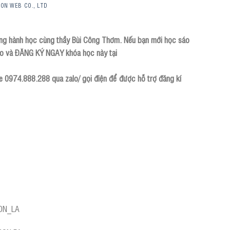
GON WEB CO., LTD
ng hành học cùng thầy Bùi Công Thơm. Nếu bạn mới học sáo
khảo và ĐĂNG KÝ NGAY khóa học này tại
ne 0974.888.288 qua zalo/ gọi điện để được hỗ trợ đăng kí
SON_LA