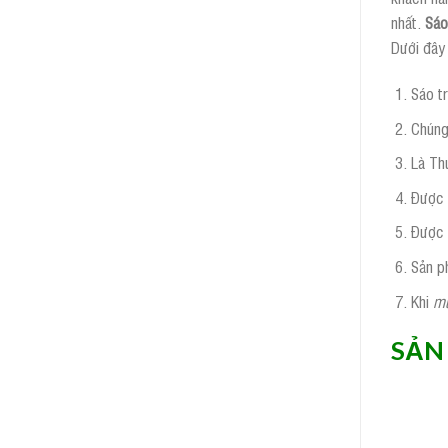
nhất.
Sáo
Dưới đây 
Sáo t
Chúng
Là Th
Được 
Được 
Sản p
Khi
mu
SẢN