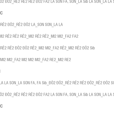
ĐÔ2 ĐÔ2_RÊ2 RÊ2 RÊ2 ĐÔ2 FA2 LA SON FA, SON_LA Sib LA SON_LA LA 
ÚC
 RÊ2 ĐÔ2_RÊ2 ĐÔ2 LA_SON SON_LA LA
MI2 RÊ2 RÊ2 RÊ2_MI2 RÊ2 RÊ2_MI2 MI2_FA2 FA2
 RÊ2 RÊ2 ĐÔ2 ĐÔ2 RÊ2_MI2 MI2_FA2 RÊ2_MI2 RÊ2 ĐÔ2 Sib
MI2 MI2_FA2 MI2 MI2 MI2_FA2 RE2_MI2 RE2
I
LA LA SON_LA SON FA, FA Sib_ĐÔ2 ĐÔ2_RÊ2 RÊ2 RÊ2 ĐÔ2_RÊ2 ĐÔ2 
ĐÔ2 ĐÔ2_RÊ2 RÊ2 RÊ2 ĐÔ2 FA2 LA SON FA, SON_LA Sib LA SON_LA LA 
ÚC