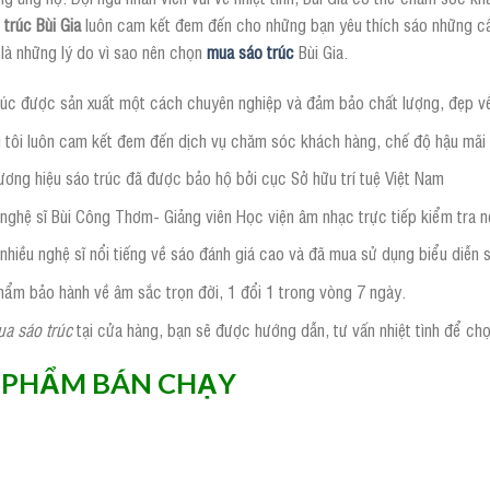
 trúc Bùi Gia
luôn cam kết đem đến cho những bạn yêu thích sáo những c
là những lý do vì sao nên chọn
mua sáo trúc
Bùi Gia.
rúc được sản xuất một cách chuyên nghiệp và đảm bảo chất lượng, đẹp v
 tôi luôn cam kết đem đến dịch vụ chăm sóc khách hàng, chế độ hậu mãi 
ương hiệu sáo trúc đã được bảo hộ bởi cục Sở hữu trí tuệ Việt Nam
nghệ sĩ Bùi Công Thơm- Giảng viên Học viện âm nhạc trực tiếp kiểm tra 
nhiều nghệ sĩ nổi tiếng về sáo đánh giá cao và đã mua sử dụng biểu diễn 
hẩm bảo hành về âm sắc trọn đời, 1 đổi 1 trong vòng 7 ngày.
a sáo trúc
tại cửa hàng, bạn sẽ được hướng dẫn, tư vấn nhiệt tình để ch
 PHẨM BÁN CHẠY