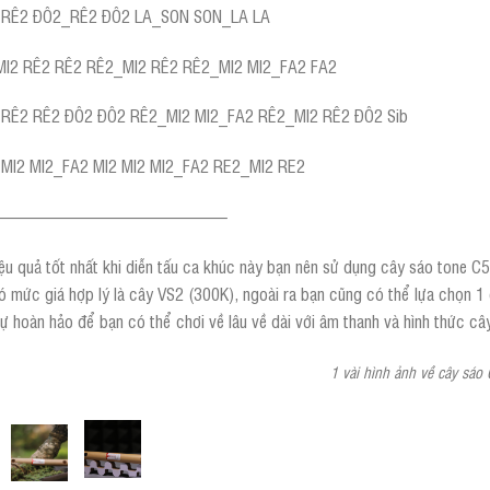
 RÊ2 ĐÔ2_RÊ2 ĐÔ2 LA_SON SON_LA LA
MI2 RÊ2 RÊ2 RÊ2_MI2 RÊ2 RÊ2_MI2 MI2_FA2 FA2
 RÊ2 RÊ2 ĐÔ2 ĐÔ2 RÊ2_MI2 MI2_FA2 RÊ2_MI2 RÊ2 ĐÔ2 Sib
MI2 MI2_FA2 MI2 MI2 MI2_FA2 RE2_MI2 RE2
—————————————–
ệu quả tốt nhất khi diễn tấu ca khúc này bạn nên sử dụng cây sáo tone C5 
 mức giá hợp lý là cây VS2 (300K), ngoài ra bạn cũng có thể lựa chọn 1 
ự hoàn hảo để bạn có thể chơi về lâu về dài với âm thanh và hình thức câ
1 vài hình ảnh về cây sáo