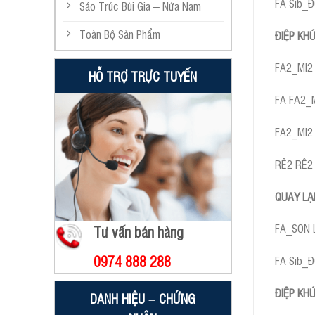
FA Sib_
Sáo Trúc Bùi Gia – Nứa Nam
Toàn Bộ Sản Phẩm
ĐIỆP KH
FA2_MI2
HỖ TRỢ TRỰC TUYẾN
FA FA2_
FA2_MI2
RÊ2 RÊ2 
QUAY LẠ
FA_SON 
Tư vấn bán hàng
0974 888 288
FA Sib_
ĐIỆP KH
DANH HIỆU – CHỨNG