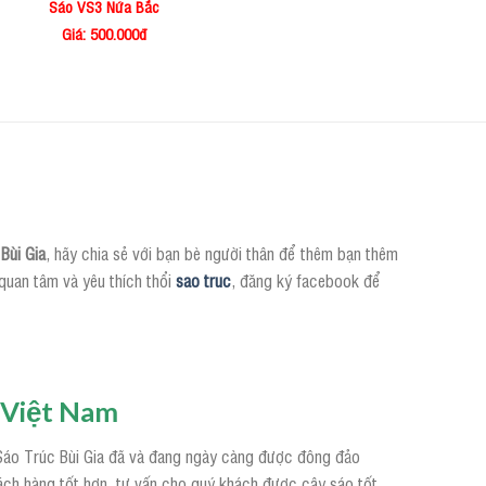
Sáo VS3 Nứa Bắc
Giá: 500.000đ
Bùi Gia
, hãy chia sẻ với bạn bè người thân để thêm bạn thêm
quan tâm và yêu thích thổi
sao truc
, đăng ký facebook để
i Việt Nam
. Sáo Trúc Bùi Gia đã và đang ngày càng được đông đảo
hách hàng tốt hơn, tư vấn cho quý khách được cây sáo tốt