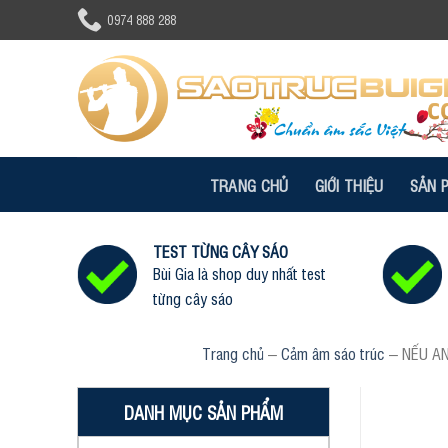
Skip
0974 888 288
to
content
TRANG CHỦ
GIỚI THIỆU
SẢN 
TEST TỪNG CÂY SÁO
Bùi Gia là shop duy nhất test
từng cây sáo
Trang chủ
–
Cảm âm sáo trúc
–
NẾU AN
DANH MỤC SẢN PHẨM