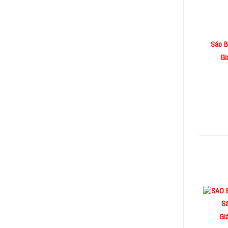
Sáo B
Gi
S
Gi