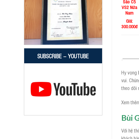
Sáo C5
VS2 Nứa
Nam
Giá:
300.000đ
SUBSCRIBE – YOUTUBE
.——
Hy vọng b
vui. Chún
theo dõi 
Xem thêm
Bùi 
Với hệ th
khách hàn