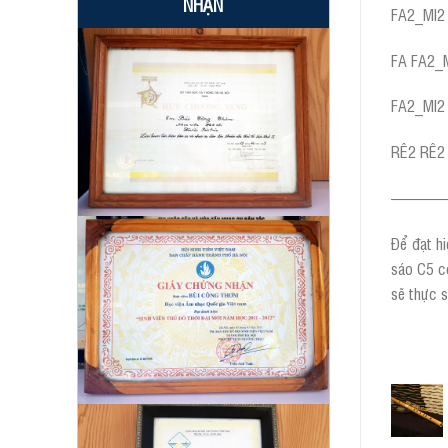
NHẬN
FA2_MI2
FA FA2_
FA2_MI2
RÊ2 RÊ2 
———
Để đạt hi
sáo C5 có
sẽ thực s