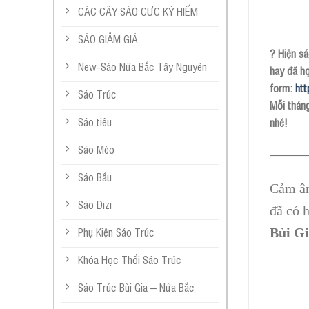
CÁC CÂY SÁO CỰC KỲ HIẾM
SÁO GIẢM GIÁ
? Hiện sá
New-Sáo Nứa Bắc Tây Nguyên
hay đã họ
form:
htt
Sáo Trúc
Mỗi thán
Sáo tiêu
nhé!
Sáo Mèo
———
Sáo Bầu
Cảm âm
Sáo Dizi
đã có h
Phụ Kiện Sáo Trúc
Bùi Gi
Khóa Học Thổi Sáo Trúc
Sáo Trúc Bùi Gia – Nứa Bắc