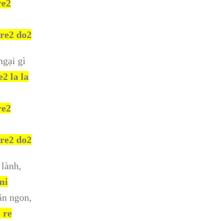
re2
 re2 do2
ngại gì
2 la la
re2
 re2 do2
 lành,
 mi
ăn ngon,
i re