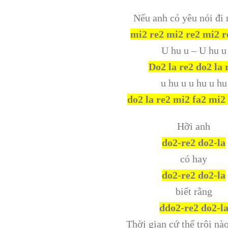
Nếu anh có yêu nói đi 
mi2 re2 mi2 re2 mi2 re
U hu u – U hu u
Do2 la re2 do2 la 
u hu u u hu u hu
do2 la re2 mi2 fa2 mi2
Hỡi anh
do2-re2 do2-la
có hay
do2-re2 do2-la
biết rằng
ddo2-re2 do2-l
Thời gian cứ thế trôi nà