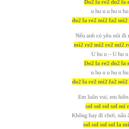
Do2 la re2 do2 la 
u hu u u hu u hu
do2 la re2 mi2 fa2 mi2
Nếu anh có yêu nói đi 
mi2 re2 mi2 re2 mi2 re
U hu u – U hu u
Do2 la re2 do2 la 
u hu u u hu u hu
do2 la re2 mi2 fa2 mi2
Em luôn vui, em hiền
sol sol sol sol mi
Không hay đi chơi, nấu 
sol sol sol sol la m