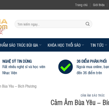
Trang chủ
Giới thiệu
Tìm
kiếm:
PHẨM SÁO TRÚC BÙI GIA
KHÓA HỌC THỔI SÁO
TIN TỨC
NGHỆ SỸ TIN DÙNG
36 ĐIỂM PHÂN PHỐI
Rất nhiều nghệ sĩ và học viên
Ngoài mua online, bạn
Nhạc Viện
đến 36 điểm trên
 Bùa Yêu – Bích Phương
CẢM ÂM SÁO TRÚC
Cảm Âm Bùa Yêu – Bí