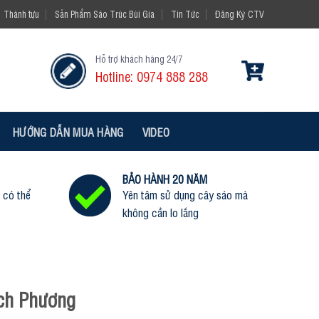
Thành tựu
Sản Phẩm Sáo Trúc Bùi Gia
Tin Tức
Đăng Ký CTV
Hỗ trợ khách hàng 24/7
Hotline: 0974 888 288
HƯỚNG DẪN MUA HÀNG
VIDEO
BẢO HÀNH 20 NĂM
 có thể
Yên tâm sử dụng cây sáo mà
không cần lo lắng
ch Phương