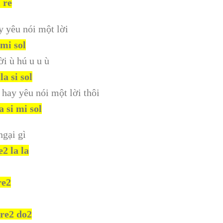
i re
 yêu nói một lời
i mi sol
ời ù hú u u ù
 la si sol
hay yêu nói một lời thôi
la si mi sol
ngại gì
2 la la
re2
 re2 do2