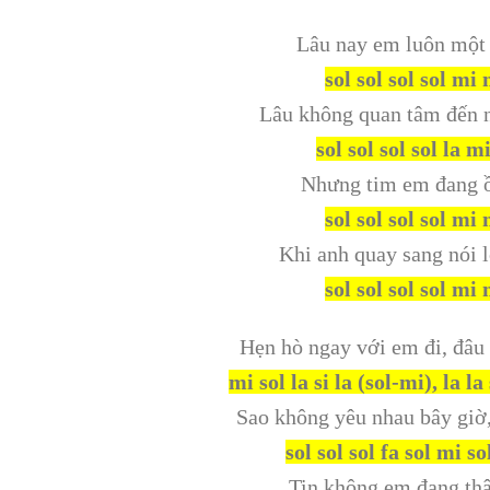
Lâu nay em luôn một
sol sol sol sol mi
Lâu không quan tâm đến 
sol sol sol sol la m
Nhưng tim em đang 
sol sol sol sol mi
Khi anh quay sang nói l
sol sol sol sol mi
Hẹn hò ngay với em đi, đâu
mi sol la si la (sol-mi), la la
Sao không yêu nhau bây giờ,
sol sol sol fa sol mi so
Tin không em đang thậ