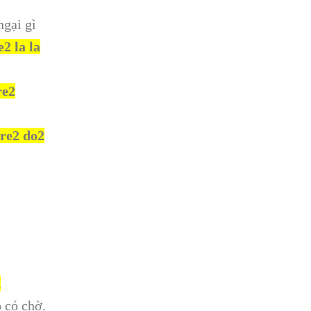
ngại gì
2 la la
re2
 re2 do2
a
o có chờ.