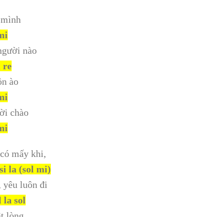
 mình
 mi
người nào
i re
ồn ào
 mi
ời chào
 mi
 có mấy khi,
 si la (sol mi)
 yêu luôn đi
l la sol
t lòng