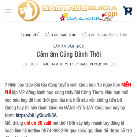
Skip
to
content
Trang chủ
–
Cảm âm sáo trúc
–
Cảm âm Cũng Đành Thôi
CẢM ÂM SÁO TRÚC
Cảm âm Cũng Đành Thôi
POSTED ON
THÁNG TÁM 30, 2017
BY
SAI GON WEB CO., LTD
? Hiện sáo trúc Bùi Gia đang tuyển sinh khóa học 15 ngày học
MIỄN
PHÍ
lớp VIP đồng hành học cùng thầy Bùi Công Thơm. Nếu bạn mới
học sáo hay đã học thời gian lâu mà thổi sáo vẫn không tiến bộ,
không hay thì hãy tham khảo và ĐĂNG KÝ NGAY khóa học này tại
form:
https://bit.ly/3uwlN5A
Mỗi tháng
chỉ có 30 suất
mà thôi! Bởi vậy hãy nhanh tay đăng kí
hoặc liên hệ hotline 0974.888.288 qua zalo/ gọi điện để được hỗ trợ