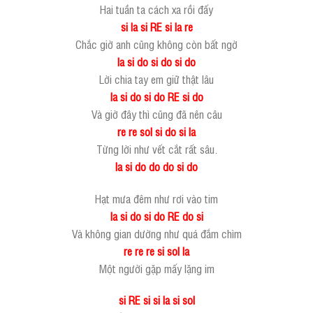
Hai tuần ta cách xa rồi đấy
si la si RE si la re
Chắc giờ anh cũng không còn bất ngờ
la si do si do si do
Lời chia tay em giữ thật lâu
la si do si do RE si do
Và giờ đây thì cũng đã nên câu
re re sol si do si la
Từng lời như vết cắt rất sâu.
la si do do do si do
Hạt mưa đêm như rơi vào tim
la si do si do RE do si
Và không gian dường như quá đắm chìm
re re re si sol la
Một người gặp mấy lặng im
si RE si si la si sol