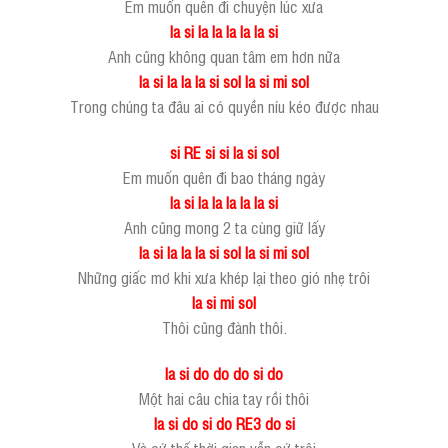
Em muốn quên đi chuyện lúc xưa
la si la la la la la si
Anh cũng không quan tâm em hơn nữa
la si la la la si sol la si mi sol
Trong chúng ta đâu ai có quyền níu kéo được nhau
si RE si si la si sol
Em muốn quên đi bao tháng ngày
la si la la la la la si
Anh cũng mong 2 ta cùng giữ lấy
la si la la la si sol la si mi sol
Những giấc mơ khi xưa khép lại theo gió nhẹ trôi
la si mi sol
Thôi cũng đành thôi.
la si do do do si do
Một hai câu chia tay rồi thôi
la si do si do RE3 do si
Và cứ thế thời gian vẫn cứ trôi