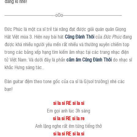
đăng kí nhé!
——————————-oOo————————————
Đức Phúc là một ca sĩ trẻ tài năng đạt được giải quán quân Giọng
Hát Việt mùa 3. Hiện nay bài hát
Cũng Đành Thôi
của
Đức Phúc
đang
được khá nhiều người yêu mến rất nhiều và thường xuyên chiếm top
trong các bảng xếp hạng tìm kiếm âm nhạc tại các trang nhạc điện
tử Việt Nam. Và dưới đây là phần
cảm âm Cũng Đành Thôi
do nhạc sĩ
khắc Hưng sáng tác..
Đàn guitar đệm theo tone gốc của ca sĩ là G(sol trưởng) nhé các
bạn!
si la si RE si la si
Em gọi anh lúc 3h sáng
si la si RE si la re
Anh lặng nghe rất êm từng tiếng thở
si la si RE si la si