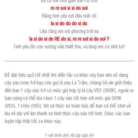
re re sol si si do sol
Rằng tình yêu nơi đâu mất rồi
la si do do do si do
Liệu rằng em nơi phương trời xa
la si do si do RE do si, re re sol si do sol ?
Tình yêu đó còn vương vấn thiết tha, và lòng em có nhớ ta?
——————————————————————————-
Để đạt hiệu quả tốt nhất khi diễn tấu ca khúc này bạn nên sử dụng
cây sáo tone A4 hay còn gọi là sáo La Trầm, chúng tôi xin giới thiệu
đến bạn 1 cây sáo A4 có mức giá hợp lý là cây VS2 (300K), ngoài ra
bạn cũng có thể lựa chọn 1 cây sáo tốt hơn với mức giá 500K
(VS3), 1 triệu (VS5). Nó sẽ thực sự hoàn hảo để bạn có thể chơi về
lâu về dài với âm thanh và hình thức cây sáo tốt hơn. Chúc các bạn
luyện tập thật tốt ca khúc này.
1 vài hình ảnh về cây sáo A4