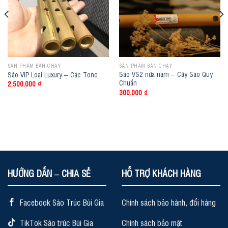
SẢN PHẨM BÁN CHẠY
SẢN PHẨM BÁN CHẠY
Sáo VS2 nứa nam – Cây Sáo Quy
Sáo VIP Loại Luxury – Các Tone
Chuẩn
2.500.000
₫
300.000
₫
HƯỚNG DẪN – CHIA SẺ
HỖ TRỢ KHÁCH HÀNG
Facebook Sáo Trúc Bùi Gia
Chính sách bảo hành, đổi hàng
TikTok Sáo trúc Bùi Gia
Chính sách bảo mật