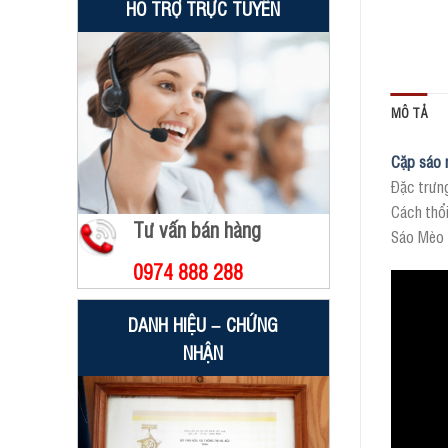
HỖ TRỢ TRỰC TUYẾN
MÔ TẢ
Cặp sáo 
Đặc trưn
Cách thổ
Tư vấn bán hàng
Sáo Mèo V
0974 888 288
DANH HIỆU – CHỨNG
NHẬN