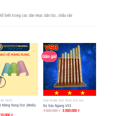
hổ biến trong các dàn nhạc dân tộc, chầu văn
Giảm giá!
SÁO TRÚC
SẢN PHẨM SÁO TRÚC BÙI GIA
 Màng Rung Dizi (Nhiều
Bộ Sáo Ngang VS3
Original
Current
4.000.000
₫
3.500.000
₫
price
price
Original
Current
10.000
₫