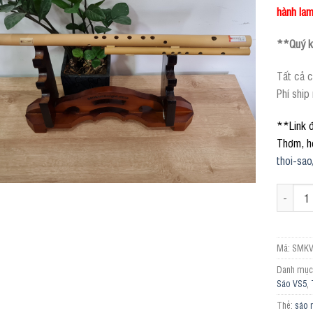
hành la
**Quý kh
Tất cả c
Phí ship
**Link đ
Thơm, h
thoi-sao
Sáo Mèo 
Mã:
SMKV
Danh mục
Sáo VS5
,
Thẻ:
sáo