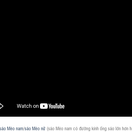
sáo Mèo nam
/
sáo Mèo nữ
(sáo Mèo nam có đường kính ống sáo lớn hơn h