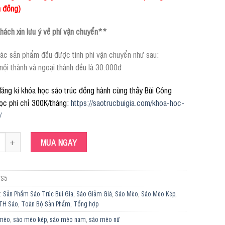
m đồng)
ách xin lưu ý về phí vận chuyển**
ác sản phẩm đều được tính phí vận chuyển như sau:
 nội thành và ngoại thành đều là 30.000đ
ăng kí khóa học sáo trúc đồng hành cùng thầy Bùi Công
ọc phí chỉ 300K/tháng:
https://saotrucbuigia.com/khoa-hoc-
/
Kép VS5 số lượng
MUA NGAY
S5
:
Sản Phẩm Sáo Trúc Bùi Gia
,
Sáo Giảm Giá
,
Sáo Mèo
,
Sáo Mèo Kép
,
TH Sáo
,
Toàn Bộ Sản Phẩm
,
Tổng hợp
 mèo
,
sáo mèo kép
,
sáo mèo nam
,
sáo mèo nữ