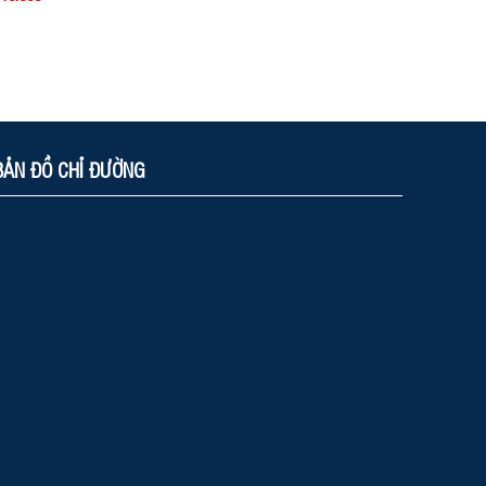
was:
is:
price
price
4.000.000 ₫.
3.500.000 ₫.
was:
is:
20.000 ₫.
10.000 ₫.
BẢN ĐỒ CHỈ ĐƯỜNG