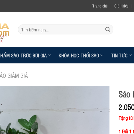
Trang chủ
Giới thiệu
Tìm
kiếm:
PHẨM SÁO TRÚC BÙI GIA
KHÓA HỌC THỔI SÁO
TIN TỨC
ÁO GIẢM GIÁ
Sáo 
2.05
Tặng tú
1 Đổi 1 