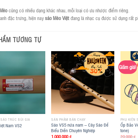
 Mèo
cũng có nhiều dạng khác nhau, mỗi loại có ưu nhược điểm riêng.
anh đặc trưng, hiện nay
sáo Mèo Việt
đang là nhạc cụ được sử dụng rất p
HẨM TƯƠNG TỰ
Giảm giá!
SÁO TRÚC BÙI GIA
SẢN PHẨM BÁN CHẠY
PHỤ KIỆN 
Sáo VS5 nứa nam – Cây Sáo Để
Ốp Bảo Vệ
Việt Nam VS2
Biểu Diễn Chuyên Nghiệp
tone)
1.000.000
₫
20.000
₫