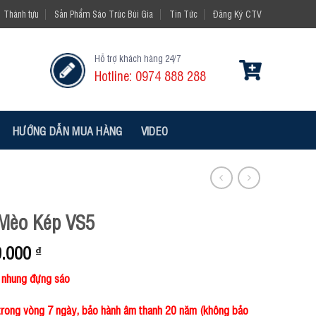
Thành tựu
Sản Phẩm Sáo Trúc Bùi Gia
Tin Tức
Đăng Ký CTV
Hỗ trợ khách hàng 24/7
Hotline: 0974 888 288
HƯỚNG DẪN MUA HÀNG
VIDEO
Mèo Kép VS5
0.000
₫
i nhung đựng sáo
trong vòng 7 ngày, bảo hành âm thanh 20 năm (không bảo