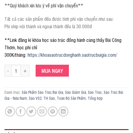
**Quý khách xin lưu ý về phí vận chuyển**
Tất cả các sản phẩm đều được tính phí vận chuyển như sau:
Phí ship nội thành và ngoại thành đều là 30.000đ
**Link đăng kí khóa học sáo trúc đồng hành cùng thầy Bùi Công
Thơm, học phí chỉ
300K/tháng:
https://khoasaotrucdonghanh.saotrucbuigia.com/
Sáo Tone F4 VS2 Nứa Nam số lượng
MUA NGAY
Danh mục:
Sản Phẩm Sáo Trúc Bùi Gia
,
Sáo Giảm Giá
,
Sáo Trúc
,
Sáo Trúc Bùi
Gia - Nứa Nam
,
Sáo VS2
,
TH Sáo
,
Toàn Bộ Sản Phẩm
,
Tổng hợp