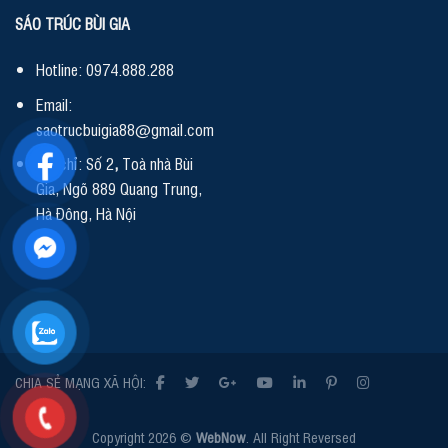
SÁO TRÚC BÙI GIA
Hotline: 0974.888.288
Email:
saotrucbuigia88@gmail.com
Địa chỉ: Số 2
,
Toà nhà Bùi
Gia, Ngõ 889 Quang Trung,
Hà Đông, Hà Nội
CHIA SẺ MẠNG XÃ HỘI:
Copyright 2026 ©
WebNow
. All Right Reversed