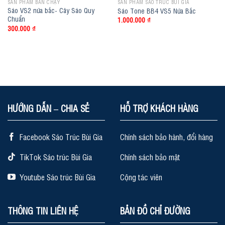
SẢN PHẨM BÁN CHẠY
SẢN PHẨM SÁO TRÚC BÙI GIA
Sáo VS2 nứa bắc- Cây Sáo Quy
Sáo Tone BB4 VS5 Nứa Bắc
Chuẩn
1.000.000
₫
300.000
₫
HƯỚNG DẪN – CHIA SẺ
HỖ TRỢ KHÁCH HÀNG
Facebook Sáo Trúc Bùi Gia
Chính sách bảo hành, đổi hàng
TikTok Sáo trúc Bùi Gia
Chính sách bảo mật
Youtube Sáo trúc Bùi Gia
Cộng tác viên
THÔNG TIN LIÊN HỆ
BẢN ĐỒ CHỈ ĐƯỜNG