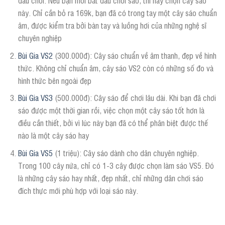
đầu chơi. Nếu bạn mới bắt đầu chơi sáo, thì hãy chọn cây sáo
này. Chỉ cần bỏ ra 169k, bạn đã có trong tay một cây sáo chuẩn
âm, được kiểm tra bởi bàn tay và luồng hơi của những nghệ sĩ
chuyên nghiệp
Bùi Gia VS2
(300.000đ): Cây sáo chuẩn về âm thanh, đẹp về hình
thức. Không chỉ chuẩn âm, cây sáo VS2 còn có những số đo và
hình thức bên ngoài đẹp
Bùi Gia VS3
(500.000đ): Cây sáo để chơi lâu dài. Khi bạn đã chơi
sáo được một thời gian rồi, việc chọn một cây sáo tốt hơn là
điều cần thiết, bởi vì lúc này bạn đã có thể phân biệt được thế
nào là một cây sáo hay
Bùi Gia VS5
(1 triệu): Cây sáo dành cho dân chuyên nghiệp.
Trong 100 cây nứa, chỉ có 1-3 cây được chọn làm sáo VS5. Đó
là những cây sáo hay nhất, đẹp nhất, chỉ những dân chơi sáo
đích thực mới phù hợp với loại sáo này.