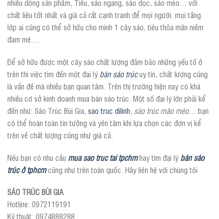
nhiều dòng sản phẩm, Tiêu, sáo ngang, sáo dọc, sáo mèo… với
chất liệu tốt nhất và giá cả rất cạnh tranh để mọi người. mọi tầng
lớp ai cũng có thể sở hữu cho mình 1 cây sáo, tiêu thỏa mãn niềm
đam mê….
Để sở hữu được một cây sáo chất lượng đảm bảo những yếu tố ở
trên thì việc tìm đến một đại lý
bán sáo trúc
uy tín, chất lượng cũng
là vấn đề mà nhiều bạn quan tâm. Trên thị trường hiện nay có khá
nhiều cơ sở kinh doanh mua bán sáo trúc. Một số đại lý lớn phải kể
đến như: Sáo Trúc Bùi Gia,
sao truc dilinh
,
sáo trúc mão mèo
… bạn
có thể hoàn toàn tin tưởng và yên tâm khi lựa chọn các đơn vị kể
trên về chất lượng cũng như giá cả.
Nếu bạn có nhu cầu
mua sao truc tai tpchm
hay tìm đại lý
bán sáo
trúc ở tphcm
cũng như trên toàn quốc. Hãy liên hệ với chúng tôi
SÁO TRÚC BÙI GIA
Hotline: 0972119191
Kỹ thuật: 0974888288