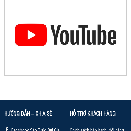
HƯỚNG DẪN – CHIA SẺ
HỖ TRỢ KHÁCH HÀNG
Facebook Sáo Trúc Bùi Gia
Chính sách bảo hành, đổi hàng