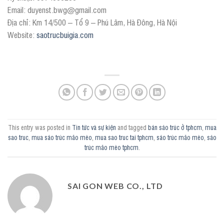
Email: duyenst.bwg@gmail.com
Địa chỉ: Km 14/500 – Tổ 9 – Phú Lãm, Hà Đông, Hà Nội
Website:
saotrucbuigia.com
This entry was posted in
Tin tức và sự kiện
and tagged
bán sáo trúc ở tphcm
,
mua
sao truc
,
mua sáo trúc mão mèo
,
mua sao truc tai tphcm
,
sáo trúc mão mèo
,
sáo
trúc mão mèo tphcm
.
SAI GON WEB CO., LTD