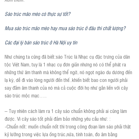
Sáo trúc mão mèo có thực sự tốt?
Mua sáo trúc mão mèo hay mua sáo trúc ở đâu thì chất lượng?
Các đại lý bán sáo trúc ở Hà Nội uy tín
Như chúng ta cũng đã biết:sáo Trúc là Nhạc cụ đặc trưng của dân
tộc Việt Nam, tuy là 1 nhạc cụ đơn giản nhưng nó có thể phát ra
những thứ âm thanh mà không thể ngờ, nó ngọt ngào du dương đến
lạ kỳ, dễ đi vào lòng người đến thế..khiến biết bao con người phải
say đắm âm thanh của nó mà cả cuộc đời họ như gắn liền với cây
sáo trúc mộc mạc…..
– Tuy nhiên cách làm ra 1 cây sáo chuẩn không phải ai cũng làm
được. Vì cây sáo tốt phải đảm bảo những yêu cầu như: :
-Chuẩn nốt: muốn chuẩn nốt thì trong công đoạn làm sáo phải thật
kỹ lưỡng trong việc lựa ống trúc,nứa, tính toán, đo âm bằng