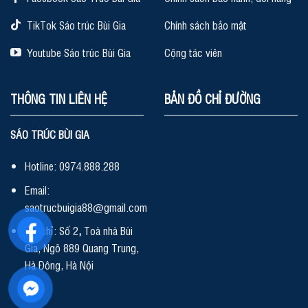
TikTok Sáo trúc Bùi Gia
Chính sách bảo mật
Youtube Sáo trúc Bùi Gia
Cộng tác viên
THÔNG TIN LIÊN HỆ
BẢN ĐỒ CHỈ ĐƯỜNG
SÁO TRÚC BÙI GIA
Hotline: 0974.888.288
Email:
saotrucbuigia88@gmail.com
Địa chỉ: Số 2
,
Toà nhà Bùi
Gia, Ngõ 889 Quang Trung,
Hà Đông, Hà Nội