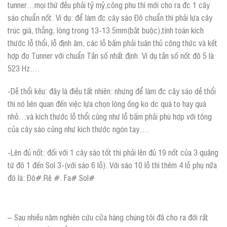
tunner…mọi thứ đều phải tỷ mỷ,công phu thì mới cho ra đc 1 cây
sáo chuẩn nốt. Ví dụ: để làm đc cây sáo Đô chuẩn thì phải lựa cây
trúc già, thẳng, lòng trong 13-13.5mm(bắt buộc),tính toán kích
thước lỗ thổi, lỗ định âm, các lỗ bấm phải tuân thủ công thức và kết
hợp đo Tunner với chuẩn Tần số nhất định. Ví dụ tần số nốt đô 5 là
523 Hz….
-Dễ thổi kêu: đây là điều tất nhiên: nhưng để làm đc cây sáo dễ thổi
thì nó liên quan đến việc lựa chọn lòng ống ko dc quá to hay quá
nhỏ…và kích thước lỗ thổi cũng như lỗ bấm phải phù hợp với tông
của cây sáo cũng như kích thước ngón tay….
-Lên đủ nốt: đối với 1 cây sáo tốt thì phải lên đủ 19 nốt của 3 quãng
từ đô 1 đến Sol 3-(với sáo 6 lỗ). Với sáo 10 lỗ thì thêm 4 lỗ phụ nữa
đó là: Đô#.Rê #. Fa#.Sol#
– Sau nhiều năm nghiên cứu cửa hàng chúng tôi đã cho ra đời rất