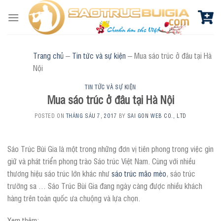
Skip
to
content
Trang chủ
–
Tin tức và sự kiện
–
Mua sáo trúc ở đâu tại Hà
Nội
TIN TỨC VÀ SỰ KIỆN
Mua sáo trúc ở đâu tại Hà Nội
POSTED ON
THÁNG SÁU 7, 2017
BY
SAI GON WEB CO., LTD
Sáo Trúc Bùi Gia là một trong những đơn vị tiên phong trong việc gìn
giữ và phát triển phong trào Sáo trúc Việt Nam. Cùng với nhiều
thương hiệu sáo trúc lớn khác như
sáo trúc mão mèo
, sáo trúc
trường sa … Sáo Trúc Bùi Gia đang ngày càng được nhiều khách
hàng trên toàn quốc ưa chuộng và lựa chọn.
Xem thêm: