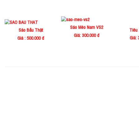
Sáo Mèo Nam VS2
Tiêu
Sáo Bầu Thật
Giá: 300.000 đ
Giá: 
Giá : 500.000 đ