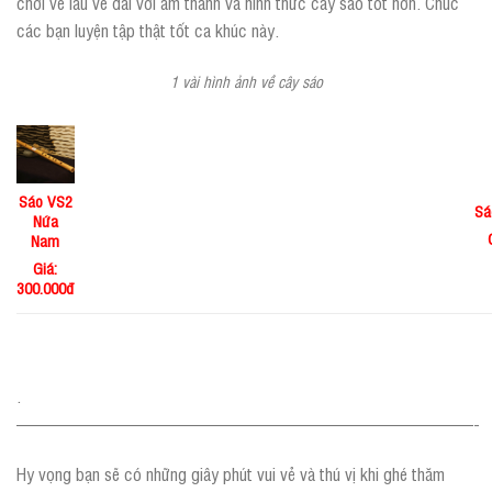
chơi về lâu về dài với âm thanh và hình thức cây sáo tốt hơn. Chúc
các bạn luyện tập thật tốt ca khúc này.
1 vài hình ảnh về cây sáo
Sáo VS2
Sá
Nứa
Nam
Giá:
300.000đ
.
——————————————————————————-
Hy vọng bạn sẽ có những giây phút vui vẻ và thú vị khi ghé thăm