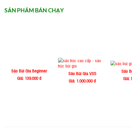
SẢN PHẨM BÁN CHẠY
Sáo Bùi Gia Beginner
Sáo B
Sáo Bùi Gia VS5
Giá: 139.000 đ
Giá: 
Giá: 1.000.000 đ