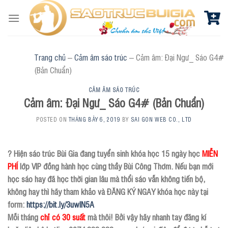
Skip
to
content
Trang chủ
–
Cảm âm sáo trúc
–
Cảm âm: Đại Ngư_ Sáo G4#
(Bản Chuẩn)
CẢM ÂM SÁO TRÚC
Cảm âm: Đại Ngư_ Sáo G4# (Bản Chuẩn)
POSTED ON
THÁNG BẢY 6, 2019
BY
SAI GON WEB CO., LTD
? Hiện sáo trúc Bùi Gia đang tuyển sinh khóa học 15 ngày học
MIỄN
PHÍ
lớp VIP đồng hành học cùng thầy Bùi Công Thơm. Nếu bạn mới
học sáo hay đã học thời gian lâu mà thổi sáo vẫn không tiến bộ,
không hay thì hãy tham khảo và ĐĂNG KÝ NGAY khóa học này tại
form:
https://bit.ly/3uwlN5A
Mỗi tháng
chỉ có 30 suất
mà thôi! Bởi vậy hãy nhanh tay đăng kí