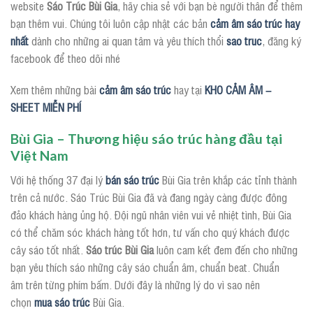
website
Sáo Trúc Bùi Gia
, hãy chia sẻ với bạn bè người thân để thêm
bạn thêm vui. Chúng tôi luôn cập nhật các bản
cảm âm sáo trúc hay
nhất
dành cho những ai quan tâm và yêu thích thổi
sao truc
, đăng ký
facebook để theo dõi nhé
Xem thêm những bài
cảm âm sáo trúc
hay tại
KHO CẢM ÂM –
SHEET MIỄN PHÍ
Bùi Gia – Thương hiệu sáo trúc hàng đầu tại
Việt Nam
Với hệ thống 37 đại lý
bán sáo trúc
Bùi Gia trên khắp các tỉnh thành
trên cả nước. Sáo Trúc Bùi Gia đã và đang ngày càng được đông
đảo khách hàng ủng hộ. Đội ngũ nhân viên vui vẻ nhiệt tình, Bùi Gia
có thể chăm sóc khách hàng tốt hơn, tư vấn cho quý khách được
cây sáo tốt nhất.
Sáo trúc Bùi Gia
luôn cam kết đem đến cho những
bạn yêu thích sáo những cây sáo chuẩn âm, chuẩn beat. Chuẩn
âm trên từng phím bấm. Dưới đây là những lý do vì sao nên
chọn
mua sáo trúc
Bùi Gia.